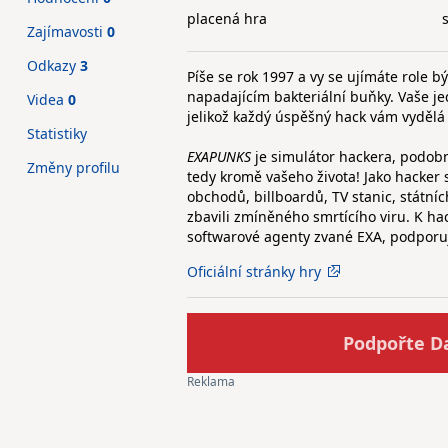
placená hra
Zajímavosti
0
Odkazy
3
Píše se rok 1997 a vy se ujímáte role 
napadajícím bakteriální buňky. Vaše jed
Videa
0
jelikož každý úspěšný hack vám vydělá
Statistiky
EXAPUNKS
je simulátor hackera, podobn
Změny profilu
tedy kromě vašeho života! Jako hacker 
obchodů, billboardů, TV stanic, státní
zbavili zmíněného smrtícího viru. K 
softwarové agenty zvané EXA, podporuj
Oficiální stránky hry
Podpořte D