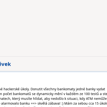
pěvek
kné hackerské úkoly. Donutit všechny bankomaty jedné banky vydat
en počet bankomatů se dynamicky mění v každém ze 100 testů a st
matech, který musíte hlídat, aby nedošlo k situaci, kdy ATM nemůže
o alarmovalo banku ==> skvělá zábava! :) Mám za sebou cca 15 úkolů