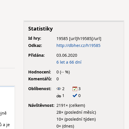
Statistiky
Id hry:
19585
Odkaz:
http://dbher.cz/h19585
Přidána:
03.06.2020
6 let a 66 dní
Hodnocení:
0 (-- %)
Komentářů:
0
Oblíbenost:
2
3
1
0
Návštěvnost:
2191× (celkem)
28× (poslední měsíc)
ejně
10× (poslední týden)
 a je
0× (dnes)