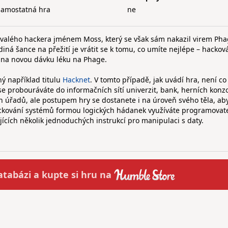
samostatná hra
ne
bývalého hackera jménem Moss, který se však sám nakazil virem Pha
iná šance na přežití je vrátit se k tomu, co umíte nejlépe – hackov
 na novou dávku léku na Phage.
ý například titulu
Hacknet
. V tomto případě, jak uvádí hra, není co z
se probouráváte do informačních sítí univerzit, bank, herních konzo
ch úřadů, ale postupem hry se dostanete i na úroveň svého těla, ab
hackování systémů formou logických hádanek využíváte programovat
ících několik jednoduchých instrukcí pro manipulaci s daty.
atabázi a
kupte
si hru na