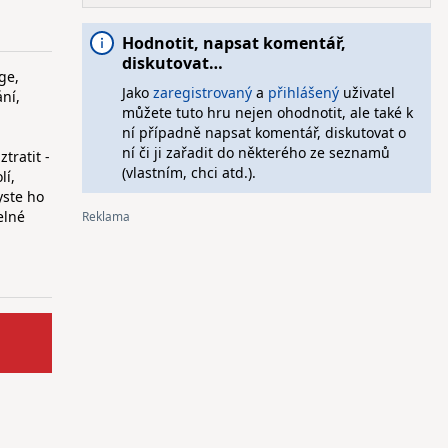
Hodnotit, napsat komentář,
diskutovat…
ge,
Jako
zaregistrovaný
a
přihlášený
uživatel
ání,
můžete tuto hru nejen ohodnotit, ale také k
ní případně napsat komentář, diskutovat o
ní či ji zařadit do některého ze seznamů
tratit -
(vlastním, chci atd.).
lí,
yste ho
elné