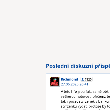
Poslední diskuzní přís
Richmond
7825
27.06.2025 20:41
V této hře jsou fakt samé pě
veškerou hotovost, přičemž t
tak i počet stvrzenek v banko
stvrzenku vydat, protože by t