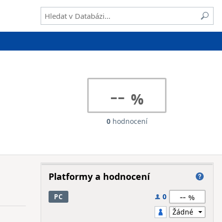
--
0
hodnocení
Platformy a hodnocení
--
0
PC