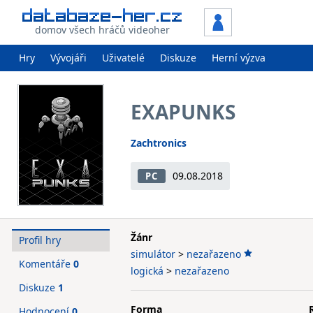
domov všech hráčů videoher
Hry
Vývojáři
Uživatelé
Diskuze
Herní výzva
EXAPUNKS
Zachtronics
09.08.2018
PC
Žánr
Profil hry
simulátor
>
nezařazeno
Komentáře
0
logická
>
nezařazeno
Diskuze
1
Forma
Hodnocení
0