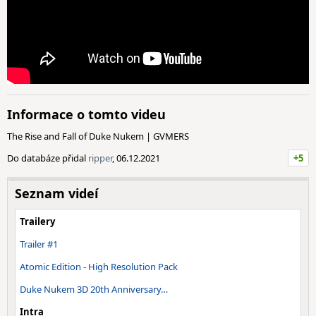
Informace o tomto videu
The Rise and Fall of Duke Nukem | GVMERS
Do databáze přidal
ripper
, 06.12.2021
+5
Seznam videí
Trailery
Trailer #1
Atomic Edition - High Resolution Pack
Duke Nukem 3D 20th Anniversary…
Intra