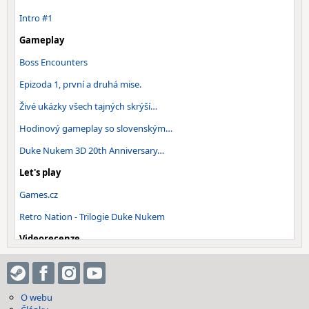
Intro #1
Gameplay
Boss Encounters
Epizoda 1, první a druhá mise.
Živé ukázky všech tajných skrýší…
Hodinový gameplay so slovenským…
Duke Nukem 3D 20th Anniversary…
Let's play
Games.cz
Retro Nation - Trilogie Duke Nukem
Videorecenze
Videorecenze webu GGBeyond.com
Gggmanlives recenze + Duke Nukem Forever
O webu
RetroGamer.biz (10/10)