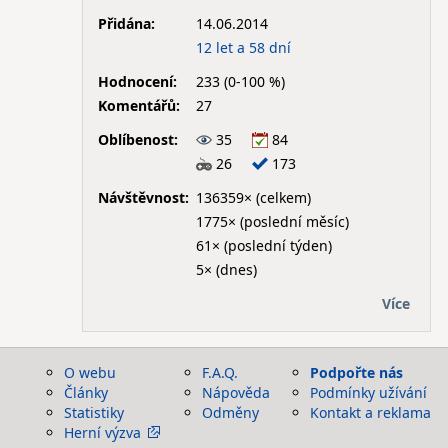
Přidána:
14.06.2014
12 let a 58 dní
Hodnocení:
233 (0-100 %)
Komentářů:
27
Oblíbenost:
35
84
26
173
Návštěvnost:
136359× (celkem)
1775× (poslední měsíc)
61× (poslední týden)
5× (dnes)
Více
O webu
F.A.Q.
Podpořte nás
Články
Nápověda
Podmínky užívání
Statistiky
Odměny
Kontakt a reklama
Herní výzva