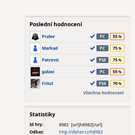
Poslední hodnocení
Pralev
55
PC
Markad
75
PC
Patrovic
75
PS5
galaxi
55
PC
Fritol
70
PS4
Všechna hodnocení
Statistiky
Id hry:
8982
Odkaz:
http://dbher.cz/h8982