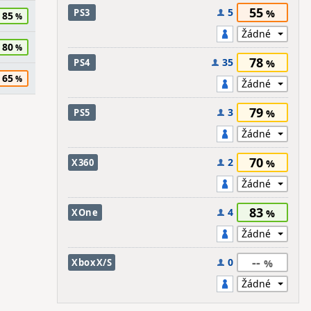
55
5
PS3
85
80
78
35
PS4
65
79
3
PS5
70
2
X360
83
4
XOne
--
0
XboxX/S