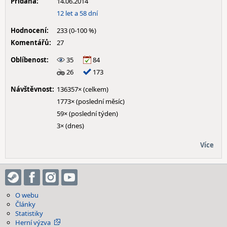
Přidána:
14.06.2014
12 let a 58 dní
Hodnocení:
233 (0-100 %)
Komentářů:
27
Oblíbenost:
35
84
26
173
Návštěvnost:
136357× (celkem)
1773× (poslední měsíc)
59× (poslední týden)
3× (dnes)
Více
O webu
Články
Statistiky
Herní výzva