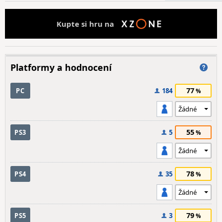
Kupte si hru na
Platformy a hodnocení
77
PC
184
55
PS3
5
78
PS4
35
79
PS5
3