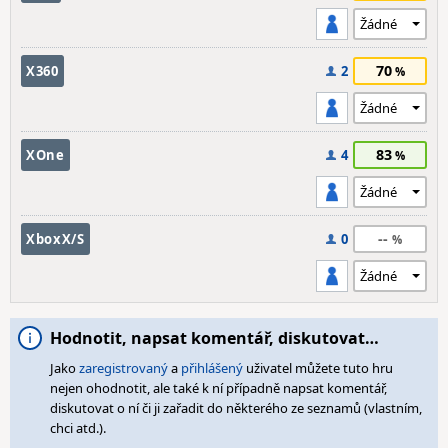
70
X360
2
83
XOne
4
--
XboxX/S
0
Hodnotit, napsat komentář, diskutovat…
Jako
zaregistrovaný
a
přihlášený
uživatel můžete tuto hru
nejen ohodnotit, ale také k ní případně napsat komentář,
diskutovat o ní či ji zařadit do některého ze seznamů (vlastním,
chci atd.).