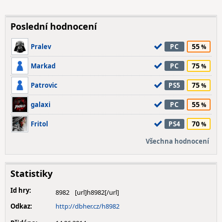
Poslední hodnocení
55
Pralev
PC
75
Markad
PC
75
Patrovic
PS5
55
galaxi
PC
70
Fritol
PS4
Všechna hodnocení
Statistiky
Id hry:
8982
Odkaz:
http://dbher.cz/h8982