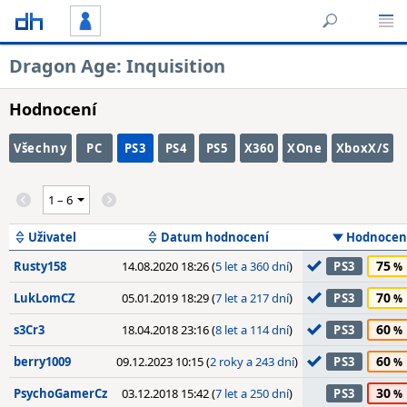
Dragon Age: Inquisition
Hodnocení
Všechny
PC
PS3
PS4
PS5
X360
XOne
XboxX/S
Uživatel
Datum hodnocení
Hodnocen
75
Rusty158
14.08.2020 18:26 (
5 let a 360 dní
)
PS3
70
LukLomCZ
05.01.2019 18:29 (
7 let a 217 dní
)
PS3
60
s3Cr3
18.04.2018 23:16 (
8 let a 114 dní
)
PS3
60
berry1009
09.12.2023 10:15 (
2 roky a 243 dní
)
PS3
30
PsychoGamerCz
03.12.2018 15:42 (
7 let a 250 dní
)
PS3