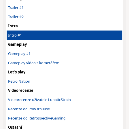
Trailer #1
Trailer #2
Intra
Intro #1
Gameplay
Gameplay #1
Gameplay video s kometářem
Let's play
Retro Nation
Videorecenze
Videorecenze uživatele LunaticStrain
Recenze od Pow3rh0use
Recenze od RetrospectiveGaming
Ostatní