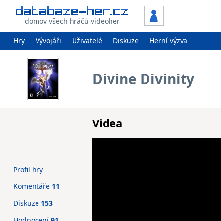
domov všech hráčů videoher
Hry
Vývojáři
Uživatelé
Diskuze
Herní výzva
Divine Divinity
Videa
Profil hry
Komentáře
11
Diskuze
153
Hodnocení
91