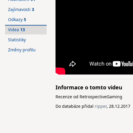
Zajímavosti
3
Odkazy
5
Videa
13
Statistiky
Změny profilu
Informace o tomto videu
Recenze od RetrospectiveGaming
Do databáze přidal
ripper
, 28.12.2017