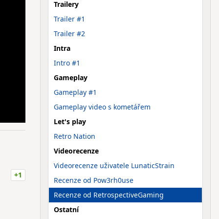
Trailery
Trailer #1
Trailer #2
Intra
Intro #1
Gameplay
Gameplay #1
Gameplay video s kometářem
Let's play
Retro Nation
Videorecenze
Videorecenze uživatele LunaticStrain
+1
Recenze od Pow3rh0use
Recenze od RetrospectiveGaming
Ostatní