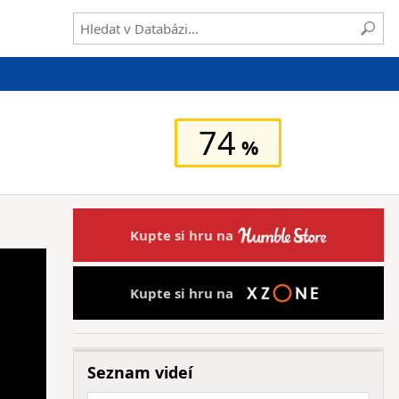
74
Kupte si hru na
Kupte si hru na
Seznam videí