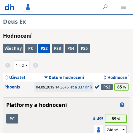
Deus Ex
Hodnocení
Všechny
PC
PS2
PS3
PS4
PS5
Uživatel
Datum hodnocení
Hodnocení
85
Phoenix
04.09.2019 14:36 (
6 let a 337 dní
)
PS2
Platformy a hodnocení
89
PC
495