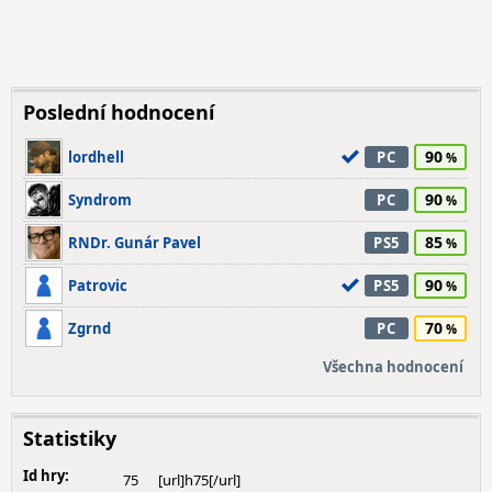
Poslední hodnocení
90
lordhell
PC
90
Syndrom
PC
85
RNDr. Gunár Pavel
PS5
90
Patrovic
PS5
70
Zgrnd
PC
Všechna hodnocení
Statistiky
Id hry:
75