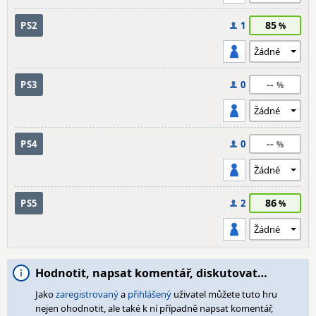
85
PS2
1
--
PS3
0
--
PS4
0
86
PS5
2
Hodnotit, napsat komentář, diskutovat…
Jako
zaregistrovaný
a
přihlášený
uživatel můžete tuto hru
nejen ohodnotit, ale také k ní případně napsat komentář,