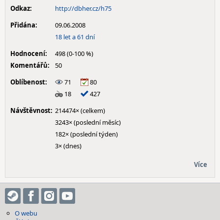
Odkaz:
http://dbher.cz/h75
Přidána:
09.06.2008
18 let a 61 dní
Hodnocení:
498 (0-100 %)
Komentářů:
50
Oblíbenost:
71
80
18
427
Návštěvnost:
214474× (celkem)
3243× (poslední měsíc)
182× (poslední týden)
3× (dnes)
Více
O webu