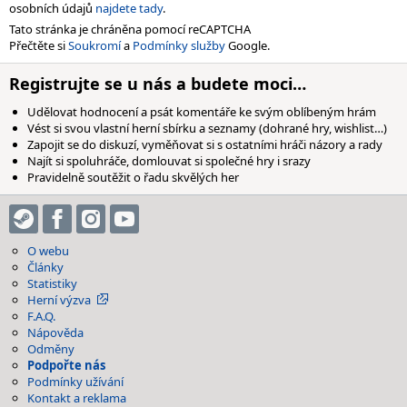
osobních údajů
najdete tady
.
Tato stránka je chráněna pomocí reCAPTCHA
Přečtěte si
Soukromí
a
Podmínky služby
Google.
Registrujte se u nás a budete moci…
Udělovat hodnocení a psát komentáře ke svým oblíbeným hrám
Vést si svou vlastní herní sbírku a seznamy (dohrané hry, wishlist…)
Zapojit se do diskuzí, vyměňovat si s ostatními hráči názory a rady
Najít si spoluhráče, domlouvat si společné hry i srazy
Pravidelně soutěžit o řadu skvělých her
O webu
Články
Statistiky
Herní výzva
F.A.Q.
Nápověda
Odměny
Podpořte nás
Podmínky užívání
Kontakt a reklama