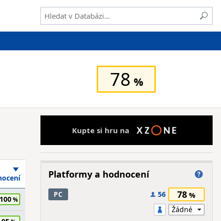
78
Kupte si hru na
Platformy a hodnocení
ocení
78
56
PC
100