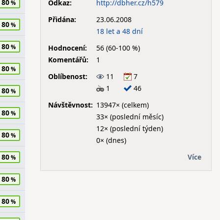
80
Odkaz:
http://dbher.cz/h579
Přidána:
23.06.2008
80
18 let a 48 dní
80
Hodnocení:
56 (60-100 %)
Komentářů:
1
80
Oblíbenost:
11
7
1
46
80
Návštěvnost:
13947× (celkem)
80
33× (poslední měsíc)
12× (poslední týden)
80
0× (dnes)
Více
80
80
80