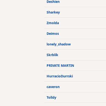
Deshien
Sharkey
Zmolda
Deimos
lonely_shadow
Skrblík
PRIVATE MARTIN
HurracioDurrski
caveron
Tolldy