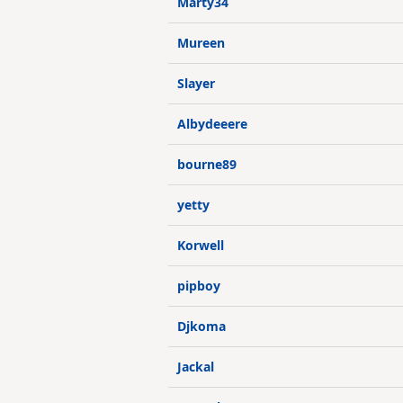
Marty34
Mureen
Slayer
Albydeeere
bourne89
yetty
Korwell
pipboy
Djkoma
Jackal