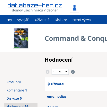
domov všech hráčů videoher
Hry
Vývojáři
Uživatelé
Diskuze
Herní výzva
Command & Conque
Hodnocení
Profil hry
Uživatel
Komentáře
1
emo.nodias
Diskuze
0
Hodnocení
56