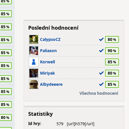
85
85
85
Poslední hodnocení
CalypsoCZ
80
85
Paliason
90
85
Korwell
85
85
Miriyak
80
85
Albydeeere
85
85
Všechna hodnocení
85
Statistiky
80
Id hry:
579