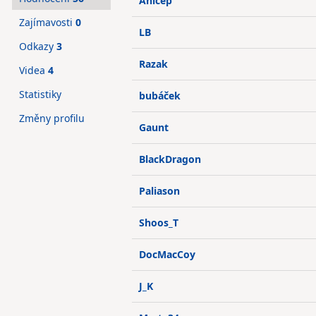
Anicep
Zajímavosti
0
LB
Odkazy
3
Razak
Videa
4
Statistiky
bubáček
Změny profilu
Gaunt
BlackDragon
Paliason
Shoos_T
DocMacCoy
J_K