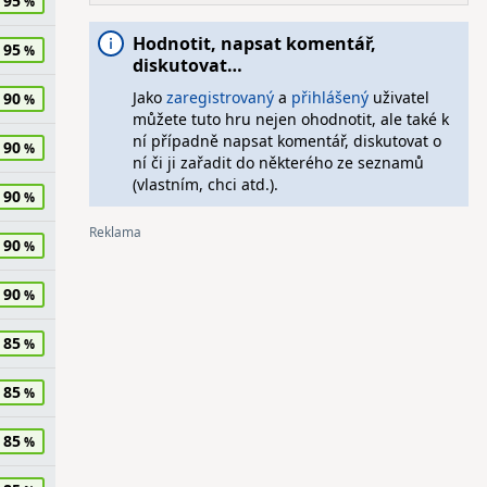
95
Hodnotit, napsat komentář,
95
diskutovat…
Jako
zaregistrovaný
a
přihlášený
uživatel
90
můžete tuto hru nejen ohodnotit, ale také k
ní případně napsat komentář, diskutovat o
90
ní či ji zařadit do některého ze seznamů
(vlastním, chci atd.).
90
90
90
85
85
85