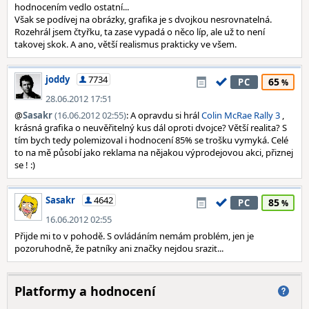
hodnocením vedlo ostatní...
Však se podívej na obrázky, grafika je s dvojkou nesrovnatelná.
Rozehrál jsem čtyřku, ta zase vypadá o něco líp, ale už to není
takovej skok. A ano, větší realismus prakticky ve všem.
joddy
7734
65
PC
28.06.2012 17:51
@
Sasakr
(16.06.2012 02:55)
: A opravdu si hrál
Colin McRae Rally 3
,
krásná grafika o neuvěřitelný kus dál oproti dvojce? Větší realita? S
tím bych tedy polemizoval i hodnocení 85% se trošku vymyká. Celé
to na mě působí jako reklama na nějakou výprodejovou akci, přiznej
se ! :)
Sasakr
4642
85
PC
16.06.2012 02:55
Přijde mi to v pohodě. S ovládáním nemám problém, jen je
pozoruhodně, že patníky ani značky nejdou srazit...
Platformy a hodnocení