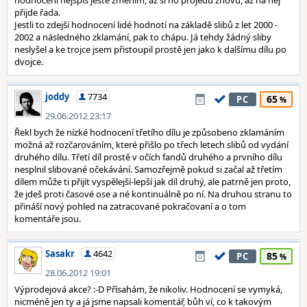
hodnocení nejspíš ještě změním, až si ho projedu znovu, až na něj
přijde řada.
Jestli to zdejší hodnocení lidé hodnotí na základě slibů z let 2000 -
2002 a následného zklamání, pak to chápu. Já tehdy žádný sliby
neslyšel a ke trojce jsem přistoupil prostě jen jako k dalšímu dílu po
dvojce.
joddy
7734
65
PC
29.06.2012 23:17
Řekl bych že nízké hodnocení třetího dílu je způsobeno zklamáním
možná až rozčarováním, které přišlo po třech letech slibů od vydání
druhého dílu. Třetí díl prostě v očích fandů druhého a prvního dílu
nesplnil slibované očekávání. Samozřejmě pokud si začal až třetím
dílem může ti přijít vyspělejší-lepší jak díl druhý, ale patrně jen proto,
že jdeš proti časové ose a né kontinuálně po ní. Na druhou stranu to
přináší nový pohled na zatracované pokračovaní a o tom
komentáře jsou.
Sasakr
4642
85
PC
28.06.2012 19:01
Výprodejová akce? :-D Přísahám, že nikoliv. Hodnocení se vymyká,
nicméně jen ty a já jsme napsali komentář, bůh ví, co k takovým