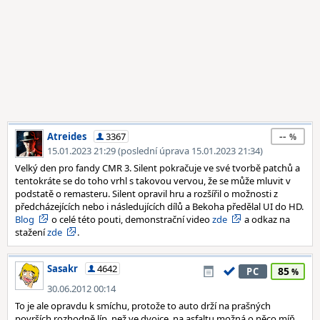
--
Atreides
3367
15.01.2023 21:29 (poslední úprava 15.01.2023 21:34)
Velký den pro fandy CMR 3. Silent pokračuje ve své tvorbě patchů a
tentokráte se do toho vrhl s takovou vervou, že se může mluvit v
podstatě o remasteru. Silent opravil hru a rozšířil o možnosti z
předcházejících nebo i následujících dílů a Bekoha předělal UI do HD.
Blog
o celé této pouti, demonstrační video
zde
a odkaz na
stažení
zde
.
Sasakr
4642
85
PC
30.06.2012 00:14
To je ale opravdu k smíchu, protože to auto drží na prašných
površích rozhodně líp, než ve dvojce, na asfaltu možná o něco míň