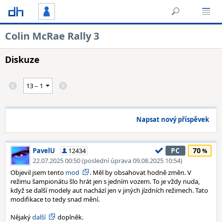
Colin McRae Rally 3
Diskuze
Napsat nový příspěvek
70
PavelU
12434
PC
22.07.2025 00:50 (poslední úprava 09.08.2025 10:54)
Objevil jsem tento
mod
. Měl by obsahovat hodně změn. V
režimu šampionátu šlo hrát jen s jedním vozem. To je vždy nuda,
když se další modely aut nachází jen v jiných jízdních režimech. Tato
modifikace to tedy snad mění.
Nějaký
další
doplněk.