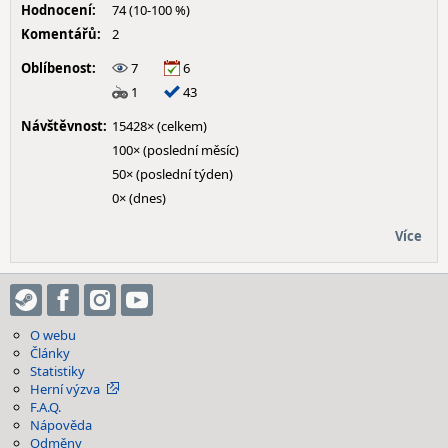
Hodnocení:
74 (10-100 %)
Komentářů:
2
Oblíbenost:
7
6
1
43
Návštěvnost:
15428× (celkem)
100× (poslední měsíc)
50× (poslední týden)
0× (dnes)
Více
O webu
Články
Statistiky
Herní výzva
F.A.Q.
Nápověda
Odměny