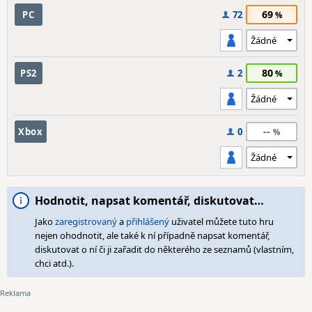
69
PC
72
80
PS2
2
--
Xbox
0
Hodnotit, napsat komentář, diskutovat…
Jako
zaregistrovaný
a
přihlášený
uživatel můžete tuto hru
nejen ohodnotit, ale také k ní případně napsat komentář,
diskutovat o ní či ji zařadit do některého ze seznamů (vlastním,
chci atd.).