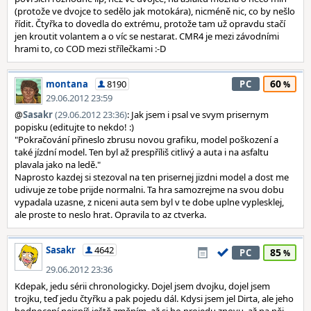
(protože ve dvojce to sedělo jak motokára), nicméně nic, co by nešlo
řídit. Čtyřka to dovedla do extrému, protože tam už opravdu stačí
jen kroutit volantem a o víc se nestarat. CMR4 je mezi závodními
hrami to, co COD mezi střílečkami :-D
60
montana
8190
PC
29.06.2012 23:59
@
Sasakr
(29.06.2012 23:36)
: Jak jsem i psal ve svym prisernym
popisku (editujte to nekdo! :)
"Pokračování přineslo zbrusu novou grafiku, model poškození a
také jízdní model. Ten byl až prespříliš citlivý a auta i na asfaltu
plavala jako na ledě."
Naprosto kazdej si stezoval na ten prisernej jizdni model a dost me
udivuje ze tobe prijde normalni. Ta hra samozrejme na svou dobu
vypadala uzasne, z niceni auta sem byl v te dobe uplne vyplesklej,
ale proste to neslo hrat. Opravila to az ctverka.
Sasakr
4642
85
PC
29.06.2012 23:36
Kdepak, jedu sérii chronologicky. Dojel jsem dvojku, dojel jsem
trojku, teď jedu čtyřku a pak pojedu dál. Kdysi jsem jel Dirta, ale jeho