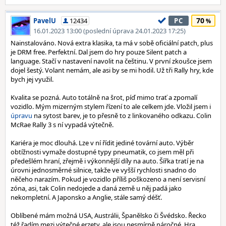
70
PavelU
12434
PC
16.01.2023 13:00 (poslední úprava 24.01.2023 17:25)
Nainstalováno. Nová extra klasika, ta má v sobě oficiální patch, plus
je DRM free. Perfektní. Dal jsem do hry pouze Silent patch a
language. Stačí v nastavení navolit na češtinu. V první zkoušce jsem
dojel šestý. Volant nemám, ale asi by se mi hodil. Už tři Rally hry, kde
bych jej využil.
Kvalita se pozná. Auto totálně na šrot, píď mimo trať a zpomalí
vozidlo. Mým mizerným stylem řízení to ale celkem jde. Vložil jsem i
úpravu
na sytost barev, je to přesně to z linkovaného odkazu. Colin
McRae Rally 3 s ní vypadá výtečně.
Kariéra je moc dlouhá. Lze v ní řídit jediné tovární auto. Výběr
obtížnosti vymaže dostupné typy pneumatik, co jsem měl při
předešlém hraní, zřejmě i výkonnější díly na auto. Šířka tratí je na
úrovni jednosměrné silnice, takže ve vyšší rychlosti snadno do
něčeho narazím. Pokud je vozidlo příliš poškozeno a není servisní
zóna, asi, tak Colin nedojede a daná země u něj padá jako
nekompletní. A Japonsko a Anglie, stále samý déšť.
Oblíbené mám možná USA, Austrálii, Španělsko či Švédsko. Řecko
též řadím mezi výtečné erzety, ale jsou nesmírně náročné. Hra