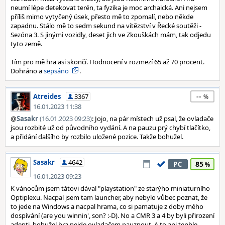
neumí lépe detekovat terén, ta fyzika je moc archaická. Ani nejsem
příliš mimo vytyčený úsek, přesto mě to zpomalí, nebo někde
zapadnu. Stálo mě to sedm sekund na vítězství v Řecké soutěži -
Sezóna 3. S jinými vozidly, deset jich ve Zkouškách mám, tak odjedu
tyto země.
Tím pro mě hra asi skončí. Hodnocení v rozmezí 65 až 70 procent.
Dohráno a
sepsáno
.
--
Atreides
3367
16.01.2023 11:38
@
Sasakr
(16.01.2023 09:23)
: Jojo, na pár místech už psal, že ovladače
jsou rozbité už od původního vydání. A na pauzu prý chybí tlačítko,
a přidání dalšího by rozbilo uložené pozice. Takže bohužel.
Sasakr
4642
85
PC
16.01.2023 09:23
K vánocům jsem tátovi dával "playstation" ze starýho miniaturního
Optiplexu. Nacpal jsem tam launcher, aby nebylo vůbec poznat, že
to jede na Windows a nacpal hrama, co si pamatuje z doby mého
dospívání (are you winnin', son? :-D). No a CMR 3 a 4 by byli přirození
adepti, bohužel hra nejde ovladačem pauznout. A to ani tenhle