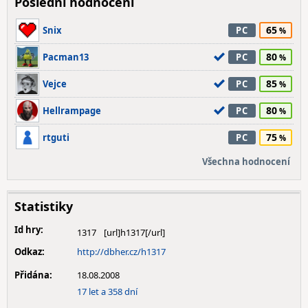
Poslední hodnocení
65
Snix
PC
80
Pacman13
PC
85
Vejce
PC
80
Hellrampage
PC
75
rtguti
PC
Všechna hodnocení
Statistiky
Id hry:
1317
Odkaz:
http://dbher.cz/h1317
Přidána:
18.08.2008
17 let a 358 dní