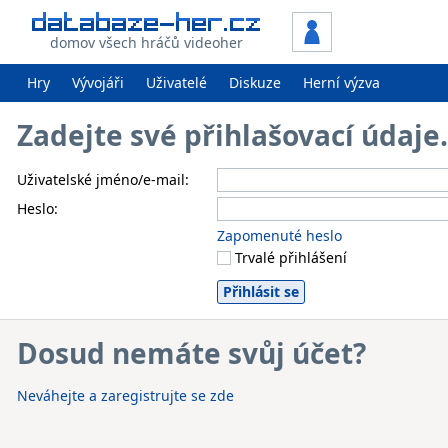
domov všech hráčů videoher
Hry
Vývojáři
Uživatelé
Diskuze
Herní výzva
Zadejte své přihlašovací údaj
Uživatelské jméno/e-mail:
Heslo:
Zapomenuté heslo
Trvalé přihlášení
Dosud nemáte svůj účet?
Neváhejte a zaregistrujte se zde