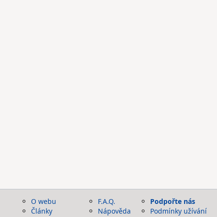
O webu
F.A.Q.
Podpořte nás
Články
Nápověda
Podmínky užívání