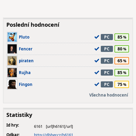
Poslední hodnocení
85
Pluto
PC
80
Fencer
PC
65
piraten
PC
85
Rujha
PC
75
Fingon
PC
Všechna hodnocení
Statistiky
Id hry:
6161
Odkaz:
http://dbher.cz/h6161