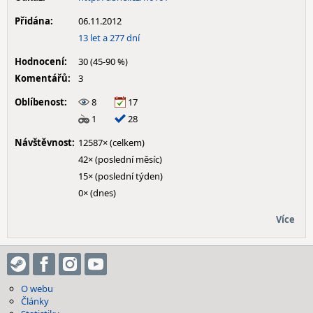
Přidána:
06.11.2012
13 let a 277 dní
Hodnocení:
30 (45-90 %)
Komentářů:
3
Oblíbenost:
8
17
1
28
Návštěvnost:
12587× (celkem)
42× (poslední měsíc)
15× (poslední týden)
0× (dnes)
Více
O webu
Články