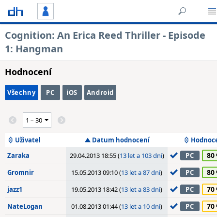
Cognition: An Erica Reed Thriller - Episode
1: Hangman
Hodnocení
Všechny
PC
iOS
Android
Uživatel
Datum hodnocení
Hodnoc
80
Zaraka
29.04.2013 18:55 (
13 let a 103 dní
)
PC
80
Gromnir
15.05.2013 09:10 (
13 let a 87 dní
)
PC
70
jazz1
19.05.2013 18:42 (
13 let a 83 dní
)
PC
70
NateLogan
01.08.2013 01:44 (
13 let a 10 dní
)
PC