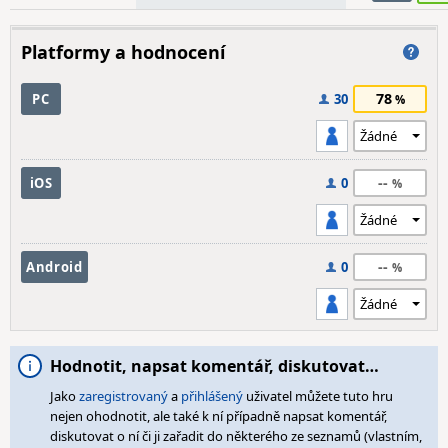
Platformy a hodnocení
78
PC
30
--
iOS
0
--
Android
0
Hodnotit, napsat komentář, diskutovat…
Jako
zaregistrovaný
a
přihlášený
uživatel můžete tuto hru
nejen ohodnotit, ale také k ní případně napsat komentář,
diskutovat o ní či ji zařadit do některého ze seznamů (vlastním,