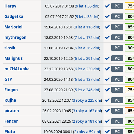
75
Harpy
05.07.2017 01:08 (
9 let a 36 dní
)
PC
80
Gadgetka
05.07.2017 21:52 (
9 let a 35 dní
)
PC
85
Marjoriel
15.04.2018 15:31 (
8 let a 116 dní
)
PC
80
mythragon
18.02.2019 19:53 (
7 let a 172 dní
)
PC
90
slosik
12.08.2019 12:04 (
6 let a 362 dní
)
PC
85
Malignus
22.10.2019 12:26 (
6 let a 291 dní
)
PC
80
miCHALupka
22.12.2019 13:58 (
6 let a 230 dní
)
PC
80
GTP
24.03.2020 14:18 (
6 let a 137 dní
)
PC
75
Fingon
27.08.2020 21:39 (
5 let a 346 dní
)
PC
85
Rujha
26.12.2022 12:07 (
3 roky a 225 dní
)
PC
65
piraten
26.02.2023 19:45 (
3 roky a 163 dní
)
PC
80
Fencer
08.02.2024 23:26 (
2 roky a 181 dní
)
PC
85
Pluto
10.06.2024 00:01 (
2 roky a 59 dní
)
PC