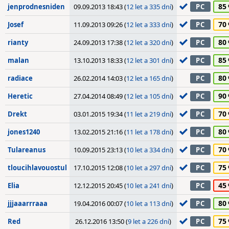
85
jenprodnesniden
09.09.2013 18:43 (
12 let a 335 dní
)
PC
70
Josef
11.09.2013 09:26 (
12 let a 333 dní
)
PC
80
rianty
24.09.2013 17:38 (
12 let a 320 dní
)
PC
85
malan
13.10.2013 18:33 (
12 let a 301 dní
)
PC
80
radiace
26.02.2014 14:03 (
12 let a 165 dní
)
PC
90
Heretic
27.04.2014 08:49 (
12 let a 105 dní
)
PC
70
Drekt
03.01.2015 19:34 (
11 let a 219 dní
)
PC
80
jones1240
13.02.2015 21:16 (
11 let a 178 dní
)
PC
70
Tulareanus
10.09.2015 23:13 (
10 let a 334 dní
)
PC
75
tloucihlavouostul
17.10.2015 12:08 (
10 let a 297 dní
)
PC
45
Elia
12.12.2015 20:45 (
10 let a 241 dní
)
PC
80
jjjaaarrraaa
19.04.2016 00:07 (
10 let a 113 dní
)
PC
75
Red
26.12.2016 13:50 (
9 let a 226 dní
)
PC