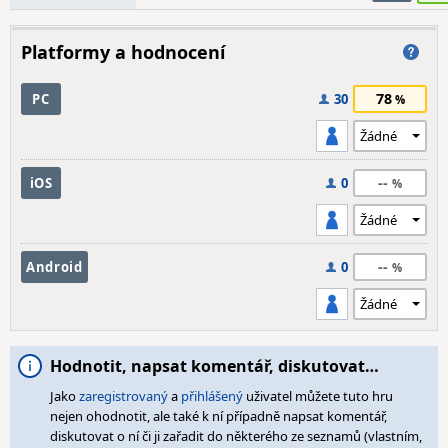
Platformy a hodnocení
78
PC
30
--
iOS
0
--
Android
0
Hodnotit, napsat komentář, diskutovat…
Jako
zaregistrovaný
a
přihlášený
uživatel můžete tuto hru
nejen ohodnotit, ale také k ní případně napsat komentář,
diskutovat o ní či ji zařadit do některého ze seznamů (vlastním,