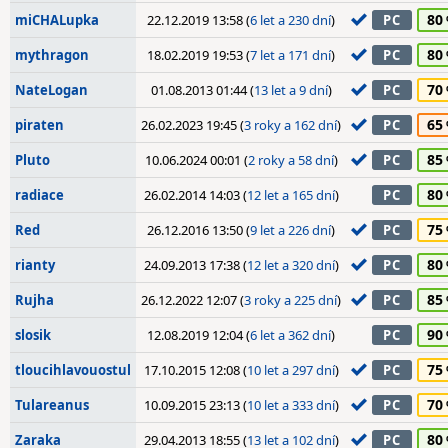
80
miCHALupka
22.12.2019 13:58 (
6 let a 230 dní
)
PC
80
mythragon
18.02.2019 19:53 (
7 let a 171 dní
)
PC
70
NateLogan
01.08.2013 01:44 (
13 let a 9 dní
)
PC
65
piraten
26.02.2023 19:45 (
3 roky a 162 dní
)
PC
85
Pluto
10.06.2024 00:01 (
2 roky a 58 dní
)
PC
80
radiace
26.02.2014 14:03 (
12 let a 165 dní
)
PC
75
Red
26.12.2016 13:50 (
9 let a 226 dní
)
PC
80
rianty
24.09.2013 17:38 (
12 let a 320 dní
)
PC
85
Rujha
26.12.2022 12:07 (
3 roky a 225 dní
)
PC
90
slosik
12.08.2019 12:04 (
6 let a 362 dní
)
PC
75
tloucihlavouostul
17.10.2015 12:08 (
10 let a 297 dní
)
PC
70
Tulareanus
10.09.2015 23:13 (
10 let a 333 dní
)
PC
80
Zaraka
29.04.2013 18:55 (
13 let a 102 dní
)
PC