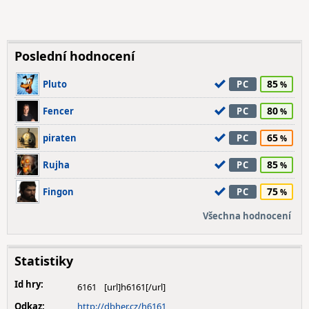
Poslední hodnocení
85
Pluto
PC
80
Fencer
PC
65
piraten
PC
85
Rujha
PC
75
Fingon
PC
Všechna hodnocení
Statistiky
Id hry:
6161
Odkaz:
http://dbher.cz/h6161