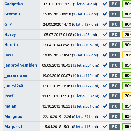
80
Gadgetka
05.07.2017 21:52 (
9 let a 34 dní
)
PC
80
Gromnir
15.05.2013 09:10 (
13 let a 87 dní
)
PC
80
GTP
24.03.2020 14:18 (
6 let a 137 dní
)
PC
75
Harpy
05.07.2017 01:08 (
9 let a 35 dní
)
PC
90
Heretic
27.04.2014 08:49 (
12 let a 105 dní
)
PC
70
jazz1
19.05.2013 18:42 (
13 let a 82 dní
)
PC
85
jenprodnesniden
09.09.2013 18:43 (
12 let a 334 dní
)
PC
80
jjjaaarrraaa
19.04.2016 00:07 (
10 let a 112 dní
)
PC
80
jones1240
13.02.2015 21:16 (
11 let a 177 dní
)
PC
70
Josef
11.09.2013 09:26 (
12 let a 333 dní
)
PC
85
malan
13.10.2013 18:33 (
12 let a 301 dní
)
PC
85
Malignus
22.10.2019 12:26 (
6 let a 291 dní
)
PC
85
Marjoriel
15.04.2018 15:31 (
8 let a 116 dní
)
PC