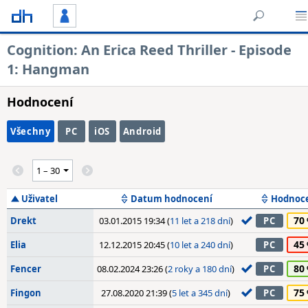
Cognition: An Erica Reed Thriller - Episode
1: Hangman
Hodnocení
Všechny
PC
iOS
Android
Uživatel
Datum hodnocení
Hodnoc
70
Drekt
03.01.2015 19:34 (
11 let a 218 dní
)
PC
45
Elia
12.12.2015 20:45 (
10 let a 240 dní
)
PC
80
Fencer
08.02.2024 23:26 (
2 roky a 180 dní
)
PC
75
Fingon
27.08.2020 21:39 (
5 let a 345 dní
)
PC