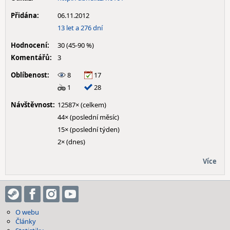
Přidána:
06.11.2012
13 let a 276 dní
Hodnocení:
30 (45-90 %)
Komentářů:
3
Oblíbenost:
8
17
1
28
Návštěvnost:
12587× (celkem)
44× (poslední měsíc)
15× (poslední týden)
2× (dnes)
Více
O webu
Články