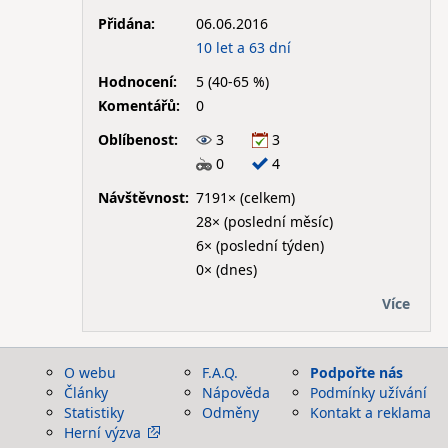
Přidána:
06.06.2016
10 let a 63 dní
Hodnocení:
5 (40-65 %)
Komentářů:
0
Oblíbenost:
3
3
0
4
Návštěvnost:
7191× (celkem)
28× (poslední měsíc)
6× (poslední týden)
0× (dnes)
Více
O webu
F.A.Q.
Podpořte nás
Články
Nápověda
Podmínky užívání
Statistiky
Odměny
Kontakt a reklama
Herní výzva