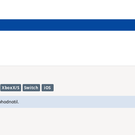
XboxX/S
Switch
iOS
ohodnotil.