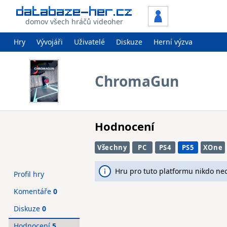
domov všech hráčů videoher
Hry
Vývojáři
Uživatelé
Diskuze
Herní výzva
ChromaGun
Hodnocení
Všechny
PC
PS4
PS5
XOne
Hru pro tuto platformu nikdo ne
Profil hry
Komentáře
0
Diskuze
0
Hodnocení
5