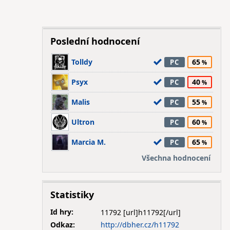
Poslední hodnocení
Tolldy
65
PC
Psyx
40
PC
Malis
55
PC
Ultron
60
PC
Marcia M.
65
PC
Všechna hodnocení
Statistiky
Id hry:
11792
Odkaz:
http://dbher.cz/h11792