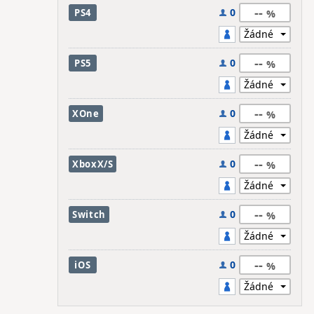
--
0
PS4
--
0
PS5
--
0
XOne
--
0
XboxX/S
--
0
Switch
--
0
iOS