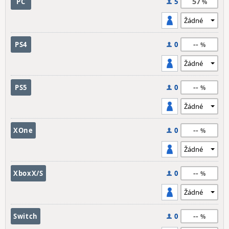
57
PC
5
--
PS4
0
--
PS5
0
--
XOne
0
--
XboxX/S
0
--
Switch
0