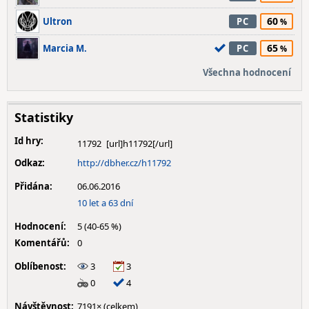
60
Ultron
PC
65
Marcia M.
PC
Všechna hodnocení
Statistiky
Id hry:
11792
Odkaz:
http://dbher.cz/h11792
Přidána:
06.06.2016
10 let a 63 dní
Hodnocení:
5 (40-65 %)
Komentářů:
0
Oblíbenost:
3
3
0
4
Návštěvnost:
7191× (celkem)