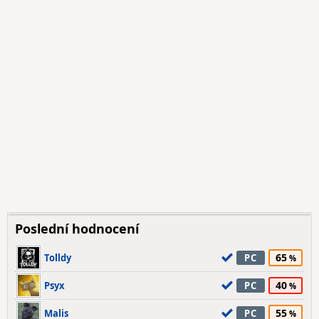
Poslední hodnocení
65
Tolldy
PC
40
Psyx
PC
55
Malis
PC