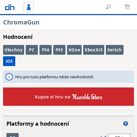
ChromaGun
Hodnocení
Všechny
PC
PS4
PS5
XOne
XboxX/S
Switch
iOS
Hru pro tuto platformu nikdo neohodnotil.
Kupte si hru na
Platformy a hodnocení