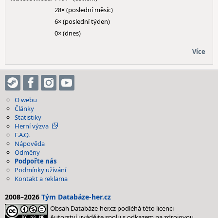
28× (poslední měsíc)
6× (poslední týden)
0× (dnes)
Více
O webu
Články
Statistiky
Herní výzva
F.A.Q.
Nápověda
Odměny
Podpořte nás
Podmínky užívání
Kontakt a reklama
2008–2026
Tým Databáze-her.cz
Obsah Databáze-her.cz podléhá této licenci
Autorství uvádějte spolu s odkazem na zdrojovou