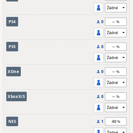
--
PS4
0
--
PS5
0
--
XOne
0
--
XboxX/S
0
40
NES
1