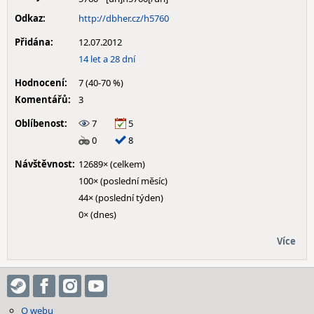
Odkaz:
http://dbher.cz/h5760
Přidána:
12.07.2012
14 let a 28 dní
Hodnocení:
7 (40-70 %)
Komentářů:
3
Oblíbenost:
7
5
0
8
Návštěvnost:
12689× (celkem)
100× (poslední měsíc)
44× (poslední týden)
0× (dnes)
Více
O webu