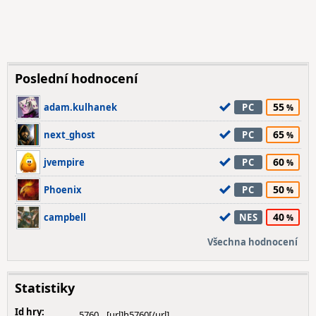
Poslední hodnocení
55
adam.kulhanek
PC
65
next_ghost
PC
60
jvempire
PC
50
Phoenix
PC
40
campbell
NES
Všechna hodnocení
Statistiky
Id hry:
5760