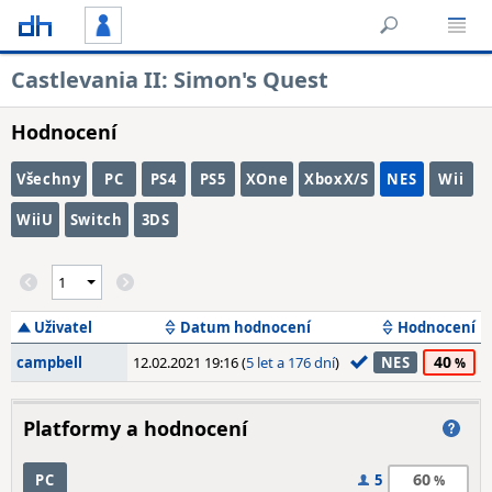
Castlevania II: Simon's Quest
Hodnocení
Všechny
PC
PS4
PS5
XOne
XboxX/S
NES
Wii
WiiU
Switch
3DS
Uživatel
Datum hodnocení
Hodnocení
40
campbell
12.02.2021 19:16 (
5 let a 176 dní
)
NES
Platformy a hodnocení
60
PC
5