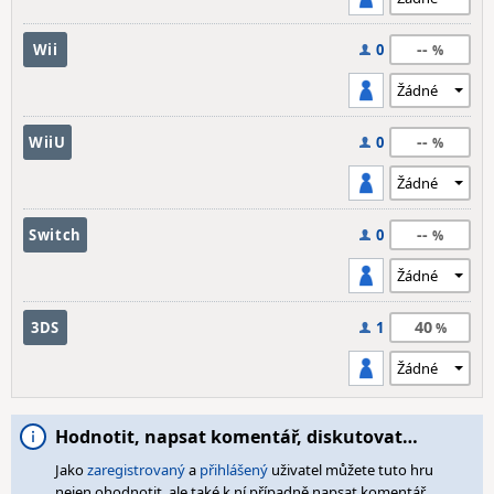
--
Wii
0
--
WiiU
0
--
Switch
0
40
3DS
1
Hodnotit, napsat komentář, diskutovat…
Jako
zaregistrovaný
a
přihlášený
uživatel můžete tuto hru
nejen ohodnotit, ale také k ní případně napsat komentář,