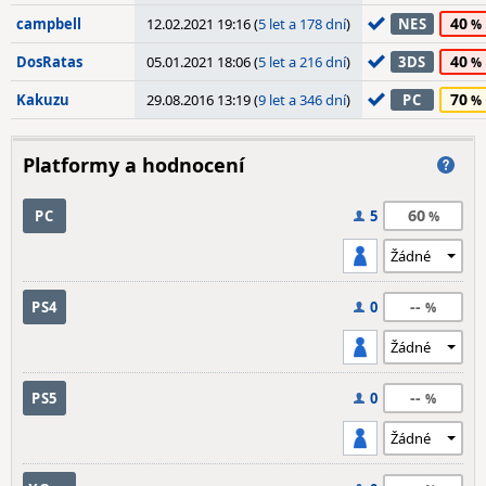
40
campbell
12.02.2021 19:16 (
5 let a 178 dní
)
NES
40
DosRatas
05.01.2021 18:06 (
5 let a 216 dní
)
3DS
70
Kakuzu
29.08.2016 13:19 (
9 let a 346 dní
)
PC
Platformy a hodnocení
60
PC
5
--
PS4
0
--
PS5
0