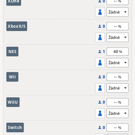
--
XOne
0
--
XboxX/S
0
40
NES
1
--
Wii
0
--
WiiU
0
--
Switch
0