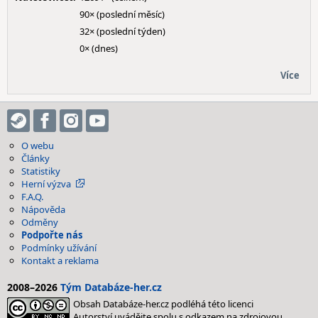
90× (poslední měsíc)
32× (poslední týden)
0× (dnes)
Více
O webu
Články
Statistiky
Herní výzva
F.A.Q.
Nápověda
Odměny
Podpořte nás
Podmínky užívání
Kontakt a reklama
2008–2026
Tým Databáze-her.cz
Obsah Databáze-her.cz podléhá této licenci
Autorství uvádějte spolu s odkazem na zdrojovou