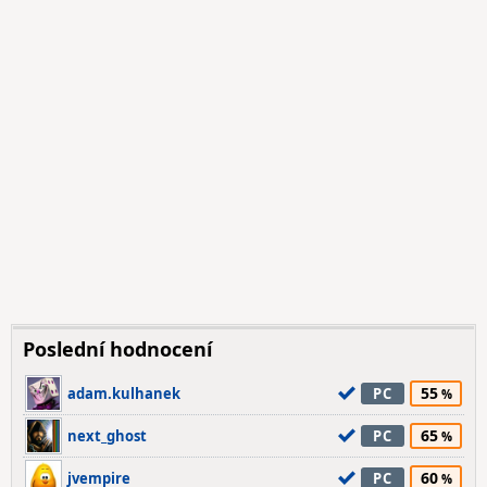
Poslední hodnocení
55
adam.kulhanek
PC
65
next_ghost
PC
60
jvempire
PC