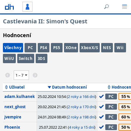
Castlevania II: Simon's Quest
Hodnocení
Všechny
PC
PS4
PS5
XOne
XboxX/S
NES
Wii
WiiU
Switch
3DS
Uživatel
Datum hodnocení
Hodnocen
55
adam.kulhanek
25.02.2024 10:54 (
2 roky a 166 dní
)
PC
65
next_ghost
20.02.2024 21:45 (
2 roky a 170 dní
)
PC
60
jvempire
24.01.2024 08:49 (
2 roky a 198 dní
)
PC
50
Phoenix
25.07.2022 22:41 (
4 roky a 15 dní
)
PC