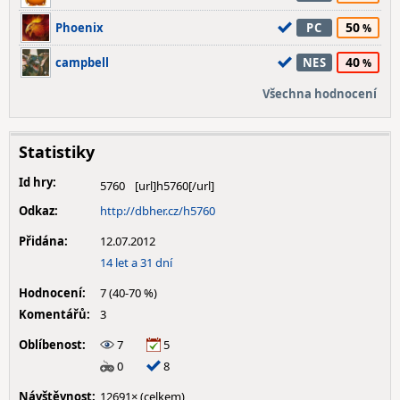
50
Phoenix
PC
40
campbell
NES
Všechna hodnocení
Statistiky
Id hry:
5760
Odkaz:
http://dbher.cz/h5760
Přidána:
12.07.2012
14 let a 31 dní
Hodnocení:
7 (40-70 %)
Komentářů:
3
Oblíbenost:
7
5
0
8
Návštěvnost:
12691× (celkem)