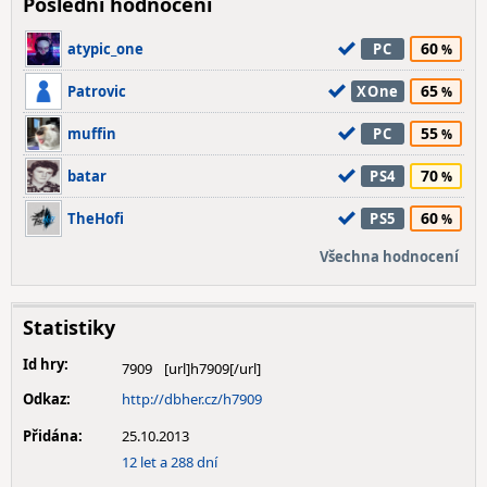
Poslední hodnocení
60
atypic_one
PC
65
Patrovic
XOne
55
muffin
PC
70
batar
PS4
60
TheHofi
PS5
Všechna hodnocení
Statistiky
Id hry:
7909
Odkaz:
http://dbher.cz/h7909
Přidána:
25.10.2013
12 let a 288 dní