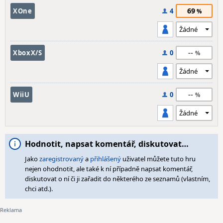
69
XOne
4
--
XboxX/S
0
--
WiiU
0
Hodnotit, napsat komentář, diskutovat…
Jako
zaregistrovaný
a
přihlášený
uživatel můžete tuto hru
nejen ohodnotit, ale také k ní případně napsat komentář,
diskutovat o ní či ji zařadit do některého ze seznamů (vlastním,
chci atd.).