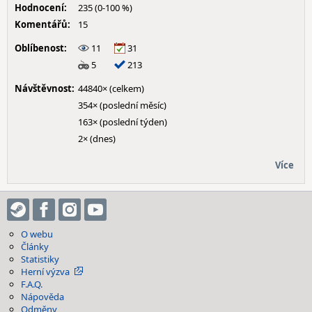
Hodnocení:
235 (0-100 %)
Komentářů:
15
Oblíbenost:
11
31
5
213
Návštěvnost:
44840× (celkem)
354× (poslední měsíc)
163× (poslední týden)
2× (dnes)
Více
O webu
Články
Statistiky
Herní výzva
F.A.Q.
Nápověda
Odměny