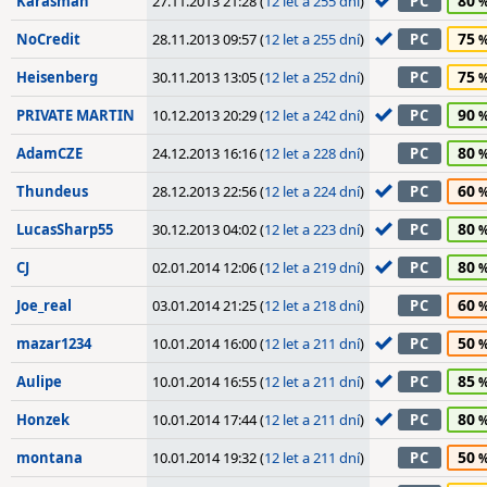
80
Karasman
27.11.2013 21:28 (
12 let a 255 dní
)
PC
75
NoCredit
28.11.2013 09:57 (
12 let a 255 dní
)
PC
75
Heisenberg
30.11.2013 13:05 (
12 let a 252 dní
)
PC
90
PRIVATE MARTIN
10.12.2013 20:29 (
12 let a 242 dní
)
PC
80
AdamCZE
24.12.2013 16:16 (
12 let a 228 dní
)
PC
60
Thundeus
28.12.2013 22:56 (
12 let a 224 dní
)
PC
80
LucasSharp55
30.12.2013 04:02 (
12 let a 223 dní
)
PC
80
CJ
02.01.2014 12:06 (
12 let a 219 dní
)
PC
60
Joe_real
03.01.2014 21:25 (
12 let a 218 dní
)
PC
50
mazar1234
10.01.2014 16:00 (
12 let a 211 dní
)
PC
85
Aulipe
10.01.2014 16:55 (
12 let a 211 dní
)
PC
80
Honzek
10.01.2014 17:44 (
12 let a 211 dní
)
PC
50
montana
10.01.2014 19:32 (
12 let a 211 dní
)
PC