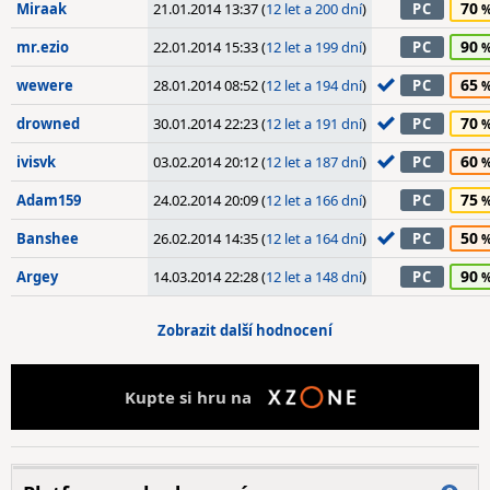
70
Miraak
21.01.2014 13:37 (
12 let a 200 dní
)
PC
90
mr.ezio
22.01.2014 15:33 (
12 let a 199 dní
)
PC
65
wewere
28.01.2014 08:52 (
12 let a 194 dní
)
PC
70
drowned
30.01.2014 22:23 (
12 let a 191 dní
)
PC
60
ivisvk
03.02.2014 20:12 (
12 let a 187 dní
)
PC
75
Adam159
24.02.2014 20:09 (
12 let a 166 dní
)
PC
50
Banshee
26.02.2014 14:35 (
12 let a 164 dní
)
PC
90
Argey
14.03.2014 22:28 (
12 let a 148 dní
)
PC
Zobrazit další hodnocení
Kupte si hru na