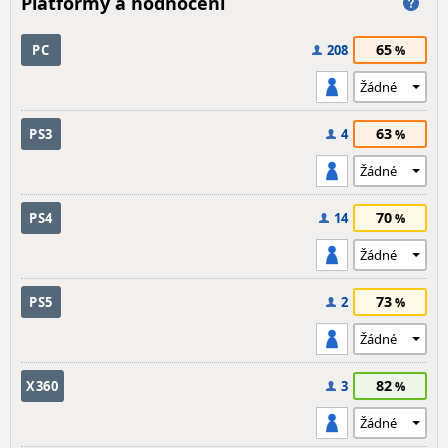
Platformy a hodnocení
65
PC
208
63
PS3
4
70
PS4
14
73
PS5
2
82
X360
3