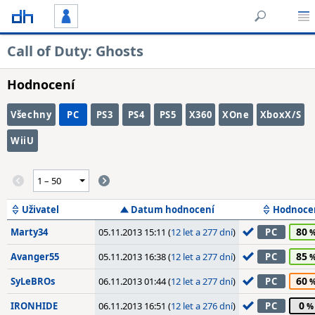
Call of Duty: Ghosts
Hodnocení
Všechny
PC
PS3
PS4
PS5
X360
XOne
XboxX/S
WiiU
Uživatel
Datum hodnocení
Hodnoce
80
Marty34
05.11.2013 15:11 (
12 let a 277 dní
)
PC
85
Avanger55
05.11.2013 16:38 (
12 let a 277 dní
)
PC
60
SyLeBROs
06.11.2013 01:44 (
12 let a 277 dní
)
PC
0
IRONHIDE
06.11.2013 16:51 (
12 let a 276 dní
)
PC