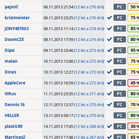
50
pajmič
06.11.2013 21:54 (
12 let a 276 dní
)
PC
75
kristmeister
06.11.2013 23:25 (
12 let a 276 dní
)
PC
85
JONY4870X2
08.11.2013 11:14 (
12 let a 274 dní
)
PC
80
DoomCZE
08.11.2013 17:59 (
12 let a 274 dní
)
PC
95
Dipsi
09.11.2013 23:46 (
12 let a 273 dní
)
PC
75
malan
10.11.2013 12:06 (
12 let a 272 dní
)
PC
75
Dines
10.11.2013 12:27 (
12 let a 272 dní
)
PC
45
AppleCore
10.11.2013 16:59 (
12 let a 272 dní
)
PC
80
ViRus
11.11.2013 23:35 (
12 let a 271 dní
)
PC
70
Dennis.16
12.11.2013 12:37 (
12 let a 270 dní
)
PC
80
HELLER
13.11.2013 09:17 (
12 let a 270 dní
)
PC
30
plastic89
14.11.2013 17:45 (
12 let a 268 dní
)
PC
65
MartinezZ
15.11.2013 17:46 (
12 let a 267 dní
)
PC