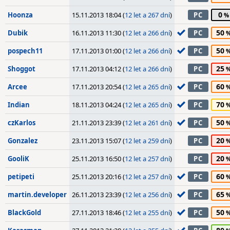
0
Hoonza
15.11.2013 18:04 (
12 let a 267 dní
)
PC
50
Dubik
16.11.2013 11:30 (
12 let a 266 dní
)
PC
50
pospech11
17.11.2013 01:00 (
12 let a 266 dní
)
PC
25
Shoggot
17.11.2013 04:12 (
12 let a 266 dní
)
PC
60
Arcee
17.11.2013 20:54 (
12 let a 265 dní
)
PC
70
Indian
18.11.2013 04:24 (
12 let a 265 dní
)
PC
50
czKarlos
21.11.2013 23:39 (
12 let a 261 dní
)
PC
20
Gonzalez
23.11.2013 15:07 (
12 let a 259 dní
)
PC
20
GooliK
25.11.2013 16:50 (
12 let a 257 dní
)
PC
60
petipeti
25.11.2013 20:16 (
12 let a 257 dní
)
PC
65
martin.developer
26.11.2013 23:39 (
12 let a 256 dní
)
PC
50
BlackGold
27.11.2013 18:46 (
12 let a 255 dní
)
PC