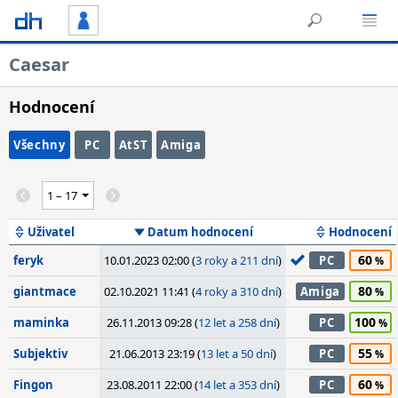
Caesar
Hodnocení
Všechny
PC
AtST
Amiga
Uživatel
Datum hodnocení
Hodnocení
60
feryk
10.01.2023 02:00 (
3 roky a 211 dní
)
PC
80
giantmace
02.10.2021 11:41 (
4 roky a 310 dní
)
Amiga
100
maminka
26.11.2013 09:28 (
12 let a 258 dní
)
PC
55
Subjektiv
21.06.2013 23:19 (
13 let a 50 dní
)
PC
60
Fingon
23.08.2011 22:00 (
14 let a 353 dní
)
PC