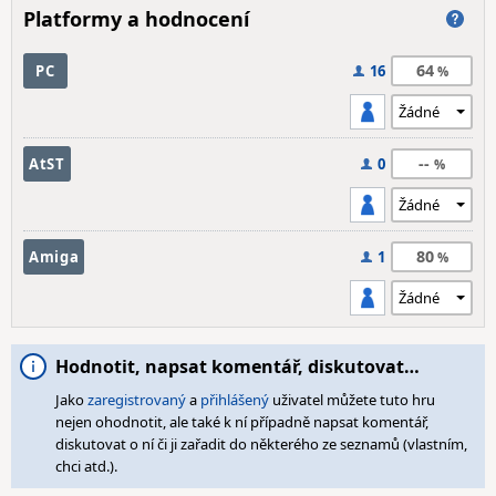
Platformy a hodnocení
64
PC
16
--
AtST
0
80
Amiga
1
Hodnotit, napsat komentář, diskutovat…
Jako
zaregistrovaný
a
přihlášený
uživatel můžete tuto hru
nejen ohodnotit, ale také k ní případně napsat komentář,
diskutovat o ní či ji zařadit do některého ze seznamů (vlastním,
chci atd.).