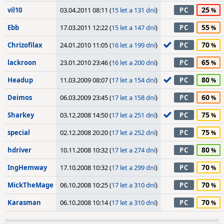
25
vil10
03.04.2011 08:11 (
15 let a 131 dní
)
PC
55
Ebb
17.03.2011 12:22 (
15 let a 147 dní
)
PC
70
Chrizofilax
24.01.2010 11:05 (
16 let a 199 dní
)
PC
65
lackroon
23.01.2010 23:46 (
16 let a 200 dní
)
PC
80
Headup
11.03.2009 08:07 (
17 let a 154 dní
)
PC
60
Deimos
06.03.2009 23:45 (
17 let a 158 dní
)
PC
75
Sharkey
03.12.2008 14:50 (
17 let a 251 dní
)
PC
75
special
02.12.2008 20:20 (
17 let a 252 dní
)
PC
80
hdriver
10.11.2008 10:32 (
17 let a 274 dní
)
PC
70
IngHemway
17.10.2008 10:32 (
17 let a 299 dní
)
PC
70
MickTheMage
06.10.2008 10:25 (
17 let a 310 dní
)
PC
70
Karasman
06.10.2008 10:14 (
17 let a 310 dní
)
PC