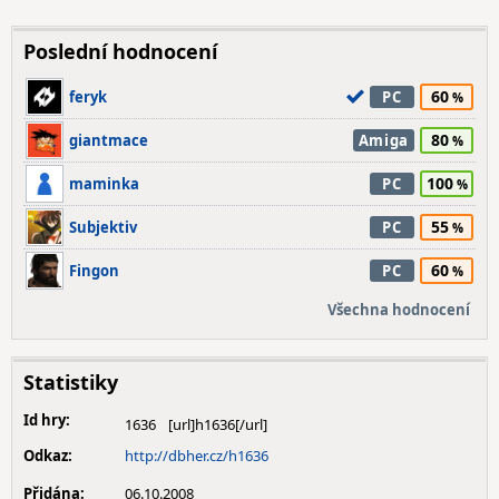
Poslední hodnocení
60
feryk
PC
80
giantmace
Amiga
100
maminka
PC
55
Subjektiv
PC
60
Fingon
PC
Všechna hodnocení
Statistiky
Id hry:
1636
Odkaz:
http://dbher.cz/h1636
Přidána:
06.10.2008