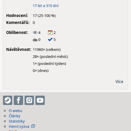
17 let a 310 dní
Hodnocení:
17 (25-100 %)
Komentářů:
0
Oblíbenost:
4
2
0
5
Návštěvnost:
11960× (celkem)
28× (poslední měsíc)
1× (poslední týden)
0× (dnes)
Více
O webu
Články
Statistiky
Herní výzva