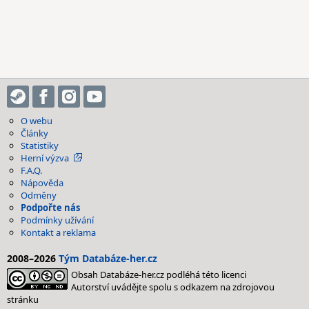
O webu
Články
Statistiky
Herní výzva
F.A.Q.
Nápověda
Odměny
Podpořte nás
Podmínky užívání
Kontakt a reklama
2008–2026
Tým Databáze-her.cz
Obsah Databáze-her.cz podléhá této licenci
Autorství uvádějte spolu s odkazem na zdrojovou
stránku