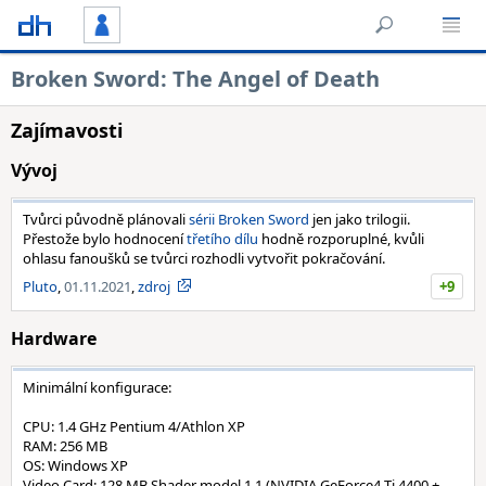
Broken Sword: The Angel of Death
Zajímavosti
Vývoj
Tvůrci původně plánovali
sérii Broken Sword
jen jako trilogii.
Přestože bylo hodnocení
třetího dílu
hodně rozporuplné, kvůli
ohlasu fanoušků se tvůrci rozhodli vytvořit pokračování.
Pluto
,
01.11.2021
,
zdroj
+9
Hardware
Minimální konfigurace:
CPU: 1.4 GHz Pentium 4/Athlon XP
RAM: 256 MB
OS: Windows XP
Video Card: 128 MB Shader model 1.1 (NVIDIA GeForce4 Ti 4400 +