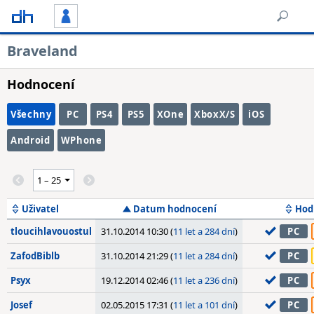
Braveland
Hodnocení
Všechny
PC
PS4
PS5
XOne
XboxX/S
iOS
Android
WPhone
Uživatel
Datum hodnocení
Hod
tloucihlavouostul
31.10.2014 10:30 (
11 let a 284 dní
)
PC
ZafodBiblb
31.10.2014 21:29 (
11 let a 284 dní
)
PC
Psyx
19.12.2014 02:46 (
11 let a 236 dní
)
PC
Josef
02.05.2015 17:31 (
11 let a 101 dní
)
PC