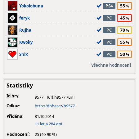
55
Yokolobuna
PS4
45
feryk
PC
70
Rujha
PC
55
Kwoky
PC
50
Snix
PC
Všechna hodnocení
Statistiky
Id hry:
9577
Odkaz:
http://dbher.cz/h9577
Přidána:
31.10.2014
11 let a 284 dní
Hodnocení:
25 (40-90 %)