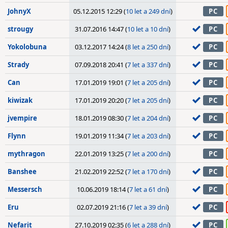
JohnyX
05.12.2015 12:29 (
10 let a 249 dní
)
PC
strougy
31.07.2016 14:47 (
10 let a 10 dní
)
PC
Yokolobuna
03.12.2017 14:24 (
8 let a 250 dní
)
PC
Strady
07.09.2018 20:41 (
7 let a 337 dní
)
PC
Can
17.01.2019 19:01 (
7 let a 205 dní
)
PC
kiwizak
17.01.2019 20:20 (
7 let a 205 dní
)
PC
jvempire
18.01.2019 08:30 (
7 let a 204 dní
)
PC
Flynn
19.01.2019 11:34 (
7 let a 203 dní
)
PC
mythragon
22.01.2019 13:25 (
7 let a 200 dní
)
PC
Banshee
21.02.2019 22:52 (
7 let a 170 dní
)
PC
Messersch
10.06.2019 18:14 (
7 let a 61 dní
)
PC
Eru
02.07.2019 21:16 (
7 let a 39 dní
)
PC
Nefarit
27.10.2019 02:35 (
6 let a 288 dní
)
PC