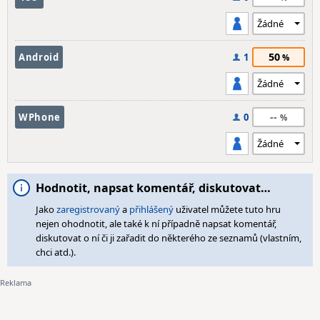
50
Android
1
--
WPhone
0
Hodnotit, napsat komentář, diskutovat…
Jako
zaregistrovaný
a
přihlášený
uživatel můžete tuto hru
nejen ohodnotit, ale také k ní případně napsat komentář,
diskutovat o ní či ji zařadit do některého ze seznamů (vlastním,
chci atd.).