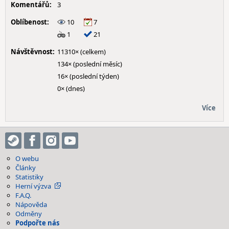
Komentářů:
3
Oblíbenost:
10
7
1
21
Návštěvnost:
11310× (celkem)
134× (poslední měsíc)
16× (poslední týden)
0× (dnes)
Více
O webu
Články
Statistiky
Herní výzva
F.A.Q.
Nápověda
Odměny
Podpořte nás