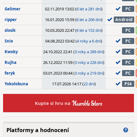
Gelimer
02.11.2019 13:02 (
6 let a 281 dní
)
PC
ripper
16.01.2020 15:59 (
6 let a 206 dní
)
Android
slosik
10.03.2020 22:47 (
6 let a 152 dní
)
PC
Snix
04.08.2022 03:42 (
4 roky a 6 dní
)
PC
Kwoky
24.10.2022 22:41 (
3 roky a 289 dní
)
PC
Rujha
26.12.2022 11:59 (
3 roky a 226 dní
)
PC
feryk
03.01.2023 00:44 (
3 roky a 219 dní
)
PC
Yokolobuna
17.07.2026 14:17 (
22 dní
)
PS4
Kupte si hru na
Platformy a hodnocení