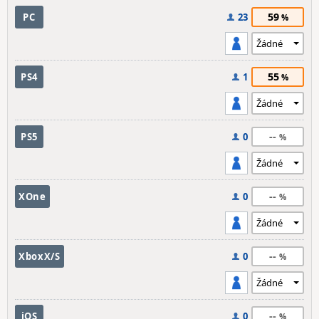
59
PC
23
55
PS4
1
--
PS5
0
--
XOne
0
--
XboxX/S
0
--
iOS
0