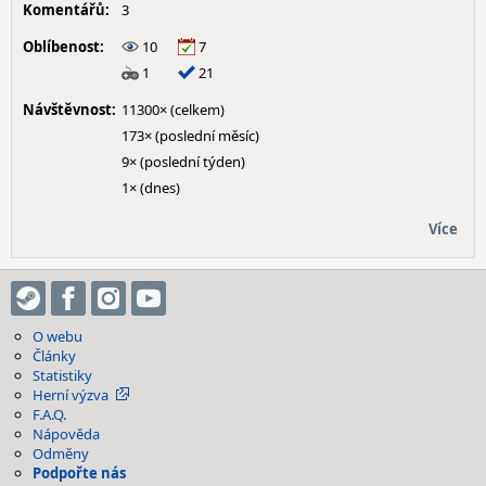
Komentářů:
3
Oblíbenost:
10
7
1
21
Návštěvnost:
11300× (celkem)
173× (poslední měsíc)
9× (poslední týden)
1× (dnes)
Více
O webu
Články
Statistiky
Herní výzva
F.A.Q.
Nápověda
Odměny
Podpořte nás