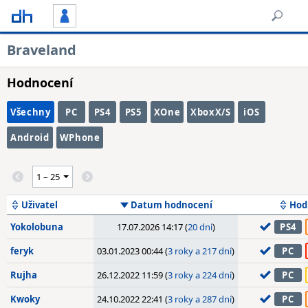
Braveland
Hodnocení
Všechny
PC
PS4
PS5
XOne
XboxX/S
iOS
Android
WPhone
Uživatel
Datum hodnocení
Hod
Yokolobuna
17.07.2026 14:17 (
20 dní
)
PS4
feryk
03.01.2023 00:44 (
3 roky a 217 dní
)
PC
Rujha
26.12.2022 11:59 (
3 roky a 224 dní
)
PC
Kwoky
24.10.2022 22:41 (
3 roky a 287 dní
)
PC