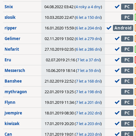
Snix
04.08.2022 03:42 (
4 roky a 4 dny
)
PC
slosik
10.03.2020 22:47 (
6 let a 150 dní
)
PC
ripper
16.01.2020 15:59 (
6 let a 204 dní
)
Android
Gelimer
02.11.2019 13:02 (
6 let a 279 dní
)
PC
Nefarit
27.10.2019 02:35 (
6 let a 286 dní
)
PC
Eru
02.07.2019 21:16 (
7 let a 37 dní
)
PC
Messersch
10.06.2019 18:14 (
7 let a 59 dní
)
PC
Banshee
21.02.2019 22:52 (
7 let a 168 dní
)
PC
mythragon
22.01.2019 13:25 (
7 let a 198 dní
)
PC
Flynn
19.01.2019 11:34 (
7 let a 201 dní
)
PC
jvempire
18.01.2019 08:30 (
7 let a 202 dní
)
PC
kiwizak
17.01.2019 20:20 (
7 let a 203 dní
)
PC
Can
17.01.2019 19:01 (
7 let a 203 dní
)
PC