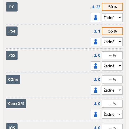
59
PC
23
55
PS4
1
--
PS5
0
--
XOne
0
--
XboxX/S
0
--
iOS
0