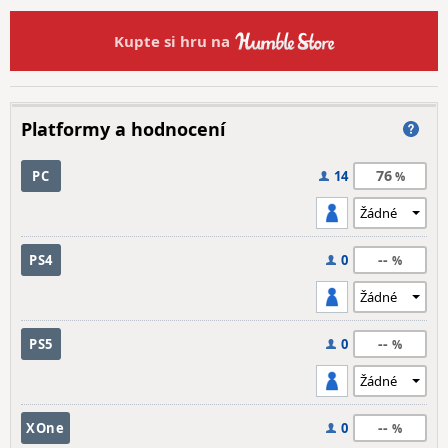
Kupte si hru na
Platformy a hodnocení
76
PC
14
--
PS4
0
--
PS5
0
--
XOne
0