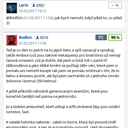
--
Lario
2002
02.03.2017 19:12
@
Bodkin
(01.03.2017 11:54)
: Jak bych nemohl, když píšeš to, co píšeš
:D
90
Bodkin
5018
PC
01.03.2017 11:54
Teď je co den to patch na tu jejich betu a spíš opravují a vyvažují,
takže Ambice (což jsou takové metaquesty pro bratrstvo) už nemají
časové omezení, což je dobře, dal jsem si totiž mít v partě tři
těžkooděnce a jako těžké brnění se počítají 240+ věci, které jsem si
pomalu ani nemohl koupit tak jsem se pomalu smiřoval s tím, že to
failnu a dostanu postih, ale byl jsem zachráněn (A z jednoho zmrda
dokonce i lootnul 250 helmu)!
A ještě přikotlili náhodně generovaným eventům, které jsou
konečně častější než panna na jednorožci.
Jo a Gobliní ambusheři, kteří utíkají a stříli otrávené šípy jsou totální
svinstvo. Sad.
A veselá historka nakonec - zabili mi borce, který byl psovod (měl
equipnutého psa), a pes se automaticky vypustil, zabil zkurvenýho