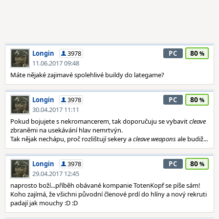
80
Longin
3978
PC
11.06.2017 09:48
Máte nějaké zajimavé spolehlivé buildy do lategame?
80
Longin
3978
PC
30.04.2017 11:11
Pokud bojujete s nekromancerem, tak doporučuju se vybavit
cleave
zbraněmi na usekávání hlav nemrtvýn.
Tak nějak nechápu, proč rozlištují sekery a
cleave weapons
ale budiž...
80
Longin
3978
PC
29.04.2017 12:45
naprosto boží...příběh obávané kompanie TotenKopf se píše sám!
Koho zajímá, že všichni původní členové prdí do hlíny a nový rekruti
padají jak mouchy :D :D