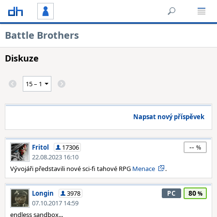
Battle Brothers
Diskuze
Napsat nový příspěvek
--
Fritol
17306
22.08.2023 16:10
Vývojáři představili nové sci-fi tahové RPG
Menace
.
80
Longin
3978
PC
07.10.2017 14:59
endless sandbox...