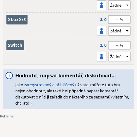
--
XboxX/S
0
--
Switch
0
Hodnotit, napsat komentář, diskutovat…
Jako
zaregistrovaný
a
přihlášený
uživatel můžete tuto hru
nejen ohodnotit, ale také k ní případně napsat komentář,
diskutovat o ní či ji zařadit do některého ze seznamů (vlastním,
chci atd.).