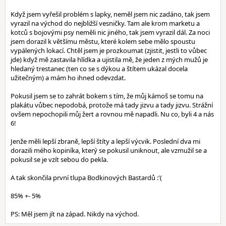
Když jsem vyřešil problém s lapky, neměl jsem nic zadáno, tak jsem
vyrazil na východ do nejbližší vesničky. Tam ale krom marketu a
kotců s bojovými psy neměli nic jiného, tak jsem vyrazil dál. Za noci
jsem dorazil k většímu městu, které kolem sebe mělo spoustu
vypálených lokací. Chtěl jsem je prozkoumat (zjistit, jestli to vůbec
jde) když mě zastavila hlídka a ujistila mě, že jeden z mých mužů je
hledaný trestanec (ten co se s dýkou a štítem ukázal docela
užitečným) a mám ho ihned odevzdat.
Pokusil jsem se to zahrát bokem s tím, že můj kámoš se tomu na
plakátu vůbec nepodobá, protože má tady jizvu a tady jizvu. Strážní
ovšem nepochopili můj žert a rovnou mě napadli. Nu co, byli 4 a nás
6!
Jenže měli lepší zbraně, lepší štíty a lepší výcvik. Poslední dva mi
dorazili mého kopiníka, který se pokusil uniknout, ale vzmužil se a
pokusil se je vzít sebou do pekla.
A tak skončila první tlupa Bodkinových Bastardů :'(
85% +- 5%
PS: Měl jsem jít na západ. Nikdy na východ.