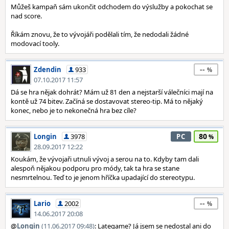
Můžeš kampaň sám ukončit odchodem do výslužby a pokochat se
nad score.
Říkám znovu, že to vývojáři podělali tím, že nedodali žádné
modovací tooly.
--
Zdendin
933
07.10.2017 11:57
Dá se hra nějak dohrát? Mám už 81 den a nejstarší válečníci mají na
kontě už 74 bitev. Začíná se dostavovat stereo-tip. Má to nějaký
konec, nebo je to nekonečná hra bez cíle?
80
Longin
3978
PC
28.09.2017 12:22
Koukám, že vývojaři utnuli vývoj a serou na to. Kdyby tam dali
alespoň nějakou podporu pro módy, tak ta hra se stane
nesmrtelnou. Teď to je jenom hříčka upadající do stereotypu.
--
Lario
2002
14.06.2017 20:08
@
Longin
(11.06.2017 09:48)
: Lategame? Já jsem se nedostal ani do