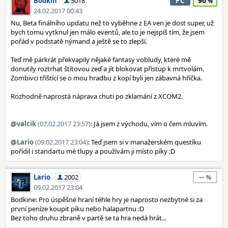
90
Bodkin
5018
PC
24.02.2017 00:43
Nu, Beta finálního updatu než to vyběhne z EA ven je dost super, už
bych tomu vytknul jen málo eventů, ale to je nejspíš tím, že jsem
pořád v podstatě nýmand a ještě se to zlepší.
Teď mě párkrát překvapily nějaké fantasy vobludy, které mě
donutily roztrhat štítovou zeď a jít blokovat přístup k mrtvolám.
Zombivci tříštící se o mou hradbu z kopí byli jen zábavná hříčka.
Rozhodně naprostá náprava chuti po zklamání z XCOM2.
@
valcik
(07.02.2017 23:57)
: Já jsem z východu, vím o čem mluvím.
@
Lario
(09.02.2017 23:04)
: Teď jsem si v manažerském questíku
pořídil i standartu mé tlupy a používám ji místo píky :D
--
Lario
2002
09.02.2017 23:04
Bodkine: Pro úspěšné hraní téhle hry je naprosto nezbytné si za
první peníze koupit píku nebo halapartnu :D
Bez toho druhu zbraně v partě se ta hra nedá hrát...