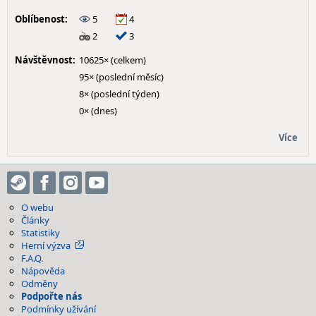
Oblíbenost:
5
4
2
3
Návštěvnost:
10625× (celkem)
95× (poslední měsíc)
8× (poslední týden)
0× (dnes)
Více
O webu
Články
Statistiky
Herní výzva
F.A.Q.
Nápověda
Odměny
Podpořte nás
Podmínky užívání