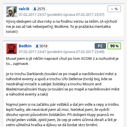
--
valcik
2575
07.02.2017 23:57 (poslední úprava 07.02.2017 23:57)
Vývoj sledujem už dva roky a na finálnu verziu sa teším. (A východ
nie je zas až tak nebezpečný, Bodkine. To je pražácka mentalita
totok!)
90
Bodkin
5018
PC
07.02.2017 23:47 (poslední úprava 07.02.2017 23:49)
Musel jsem si jít něčím napravit chuť po tom XCOM 2 a rozhodně je
to... zajímavé.
Je to trochu Darklands (toulání se po mapě a navštěvování měst a
náhodné eventy a spol) a trochu Ufo Defense (tvrdý boj, kde se
nezdráhají mrzačit a zabíjet žoldáky) a trochu Mount and
Blade(manažování tlupy (a toulání se po mapě a navštěvování měst
a náhodné eventy a tak))
Najmul jsem si na začátku pár vidláků a dal jim vidle a cepy a trošku
lepší hadry, ale neutrácel jsem až moc. Nečekal jsem, že vydrží
dlouho oproti původním žoldákům. Při dobijení tlupy psanců mi
chcípl jeden vidlák, zjistil jsem, že cep je velmi účinná zbraň a štít je
velmi užitečná hračka a dýkou se dá bodat skrz brnění.