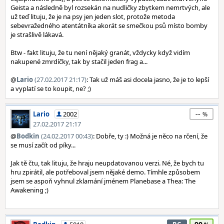
Geista a následně byl rozsekán na nudličky zbytkem nemrtvých, ale
už teď lituju, že je na psy jen jeden slot, protože metoda
sebevražedného atentátníka akorát se smečkou psů místo bomby
je strašlivě lákavá.
Btw - fakt lituju, že tu není nějaký granát, vždycky když vidím
nakupené zmrdíčky, tak by stačil jeden frag a...
@
Lario
(27.02.2017 21:17)
: Tak už máš asi docela jasno, že je to lepší
a vyplatí se to koupit, ne? ;)
--
Lario
2002
27.02.2017 21:17
@
Bodkin
(24.02.2017 00:43)
: Dobře, ty :) Možná je něco na rčení, že
se musí začít od píky...
Jak tě čtu, tak lituju, že hraju neupdatovanou verzi. Né, že bych tu
hru zpirátil, ale potřeboval jsem nějaké demo. Tímhle způsobem
jsem se aspoň vyhnul zklamání jménem Planebase a Thea: The
Awakening ;)