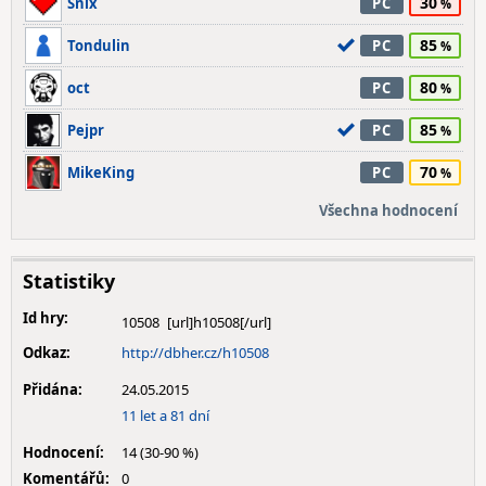
30
Snix
PC
85
Tondulin
PC
80
oct
PC
85
Pejpr
PC
70
MikeKing
PC
Všechna hodnocení
Statistiky
Id hry:
10508
Odkaz:
http://dbher.cz/h10508
Přidána:
24.05.2015
11 let a 81 dní
Hodnocení:
14 (30-90 %)
Komentářů:
0