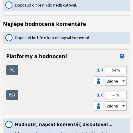
Doposud o hře nikdo nediskutoval.
Nejlépe hodnocené komentáře
Doposud ke hře nikdo nenapsal komentář.
Platformy a hodnocení
54
PC
7
--
PS1
0
Hodnotit, napsat komentář, diskutovat…