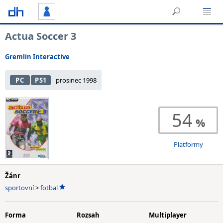
Actua Soccer 3
Gremlin Interactive
PC
PS1
prosinec 1998
54
Platformy
Žánr
sportovní
>
fotbal
Forma
Rozsah
Multiplayer