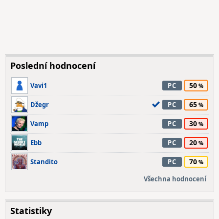
Poslední hodnocení
50
Vavi1
PC
65
Džegr
PC
30
Vamp
PC
20
Ebb
PC
70
Standito
PC
Všechna hodnocení
Statistiky