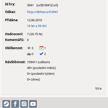
Id hry:
3941
Odkaz:
http://dbher.cz/h3941
Přidána:
12.06.2010
16 let a 59 dní
Hodnocení:
7 (20-75 %)
Komentářů:
0
Oblíbenost:
3
1
0
2
Návštěvnost:
10941× (celkem)
49× (poslední měsíc)
0× (poslední týden)
0× (dnes)
Více