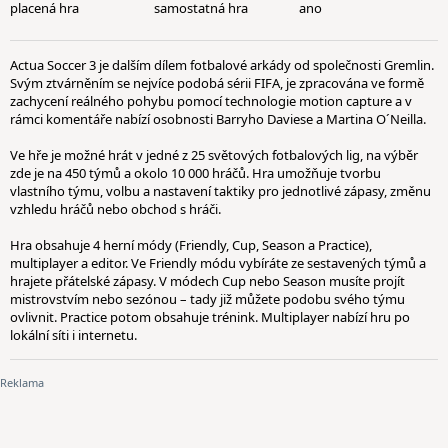
placená hra
samostatná hra
ano
Actua Soccer 3 je dalším dílem fotbalové arkády od společnosti Gremlin.
Svým ztvárněním se nejvíce podobá sérii FIFA, je zpracována ve formě
zachycení reálného pohybu pomocí technologie motion capture a v
rámci komentáře nabízí osobnosti Barryho Daviese a Martina O´Neilla.
Ve hře je možné hrát v jedné z 25 světových fotbalových lig, na výběr
zde je na 450 týmů a okolo 10 000 hráčů. Hra umožňuje tvorbu
vlastního týmu, volbu a nastavení taktiky pro jednotlivé zápasy, změnu
vzhledu hráčů nebo obchod s hráči.
Hra obsahuje 4 herní módy (Friendly, Cup, Season a Practice),
multiplayer a editor. Ve Friendly módu vybíráte ze sestavených týmů a
hrajete přátelské zápasy. V módech Cup nebo Season musíte projít
mistrovstvím nebo sezónou – tady již můžete podobu svého týmu
ovlivnit. Practice potom obsahuje trénink. Multiplayer nabízí hru po
lokální síti i internetu.