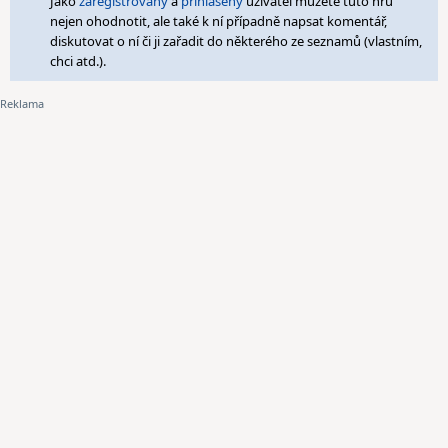
Jako
zaregistrovaný
a
přihlášený
uživatel můžete tuto hru
nejen ohodnotit, ale také k ní případně napsat komentář,
diskutovat o ní či ji zařadit do některého ze seznamů (vlastním,
chci atd.).