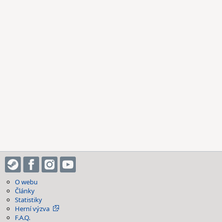
O webu
Články
Statistiky
Herní výzva
F.A.Q.