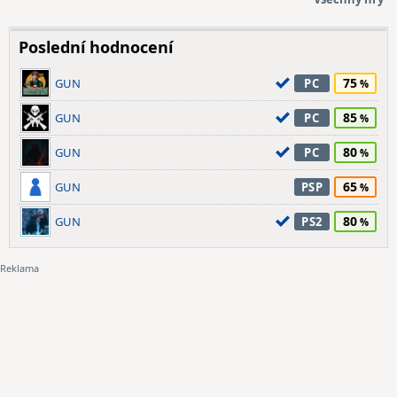
Poslední hodnocení
75
GUN
PC
85
GUN
PC
80
GUN
PC
65
GUN
PSP
80
GUN
PS2