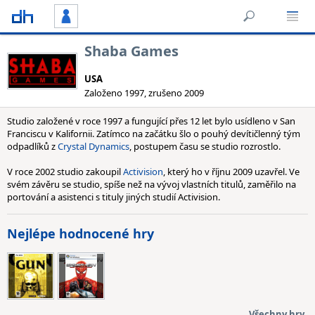
Shaba Games
USA
Založeno 1997, zrušeno 2009
Studio založené v roce 1997 a fungující přes 12 let bylo usídleno v San
Franciscu v Kalifornii. Zatímco na začátku šlo o pouhý devítičlenný tým
odpadlíků z
Crystal Dynamics
, postupem času se studio rozrostlo.
V roce 2002 studio zakoupil
Activision
, který ho v říjnu 2009 uzavřel. Ve
svém závěru se studio, spíše než na vývoj vlastních titulů, zaměřilo na
portování a asistenci s tituly jiných studií Activision.
Nejlépe hodnocené hry
Všechny hry