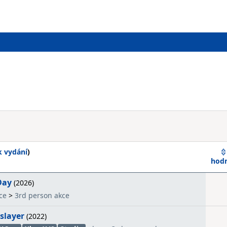
k vydání
)
hod
Day
(2026)
ce
>
3rd person akce
slayer
(2022)