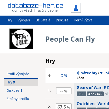
domov všech hráčů videoher
Hry
Vývojáři
Uživatelé
Diskuze
Herní výzva
People Can Fly
Hry
Název hry
(
Ro
Profil vývojáře
#
%
Žánr
Hry
9
Gears of War: E-
--
Diskuze
1
1.
ak
PC
XboxX/S
Změny profilu
Outriders: World
67.5
2.