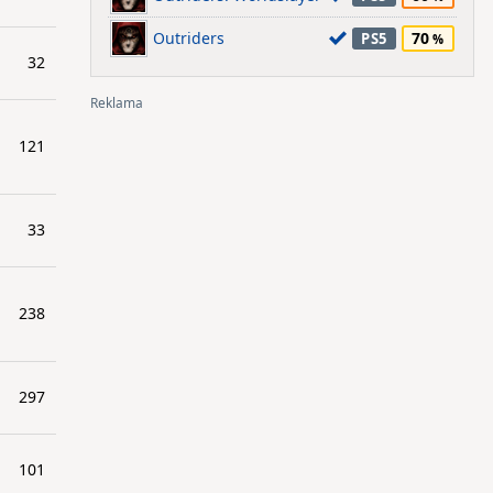
Outriders
70
PS5
32
121
33
238
297
101