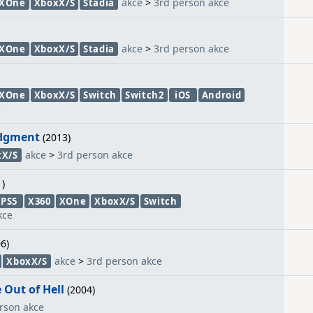
akce
>
3rd person akce
XOne
XboxX/S
Stadia
akce
>
3rd person akce
XOne
XboxX/S
Stadia
XOne
XboxX/S
Switch
Switch2
iOS
Android
e
udgment
(2013)
akce
>
3rd person akce
xX/S
)
PS5
X360
XOne
XboxX/S
Switch
kce
6)
akce
>
3rd person akce
XboxX/S
e Out of Hell
(2004)
rson akce