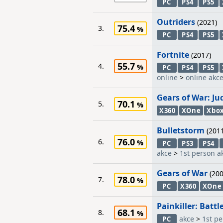
PC
PS4
PS5
Outriders
(2021)
75.4
3.
PC
PS4
PS5
Fortnite
(2017)
55.7
4.
PC
PS4
PS5
online
>
online akc
Gears of War: J
70.1
5.
X360
XOne
Xbo
Bulletstorm
(2011
76.0
6.
PC
PS3
PS4
akce
>
1st person a
Gears of War
(200
78.0
7.
PC
X360
XOne
Painkiller: Battl
68.1
8.
akce
>
1st pe
PC