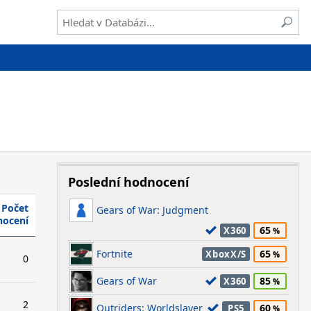
Poslední hodnocení
Počet
Gears of War: Judgment
nocení
65
X360
Fortnite
65
XboxX/S
0
Gears of War
85
X360
2
Outriders: Worldslayer
60
PS5