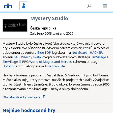
Mystery Studio
Česká republika
Založeno 2003, zrušeno 2005
Mystery Studio bylo české vývojářské studio, které vyvíjelo freeware
hry. Za dobu své působnosti vytvořilo celkem osmičku titulů, a to česky
dabovanou adventuru
Blue TOP
, logickou hru
Net Guard - HACKER
,
arkádu
SAS: Písečný skalp
, dvojici budovatelských strategií
SimVillage
a
SimVillage II
, RPG
World of Magics and Heroes
, tahovou strategii
Diktátor
a simulátor pasáka
American Life
.
Hry byly tvořeny v programu Visual Basic 5. Vedoucím týmu byl Tomáš
Mlčoch alias Tojaj, který pracoval na všech projektech a další vývojáři se
tvorby účastnili jen výjimečně. Studio ukončilo svou činnost v roce 2005
a rozpracovaná hra SimVillage 3 nebyla nikdy dokončena.
Oficiální stránky vývojáře
Nejlépe hodnocené hry