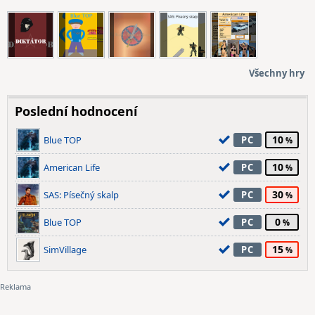
Všechny hry
Poslední hodnocení
10
Blue TOP
PC
10
American Life
PC
30
SAS: Písečný skalp
PC
0
Blue TOP
PC
15
SimVillage
PC