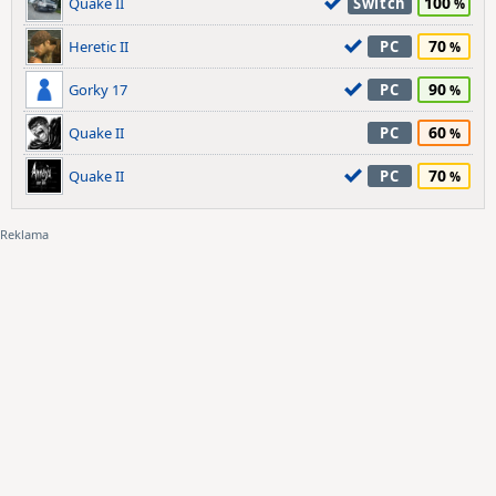
100
Quake II
Switch
70
Heretic II
PC
90
Gorky 17
PC
60
Quake II
PC
70
Quake II
PC