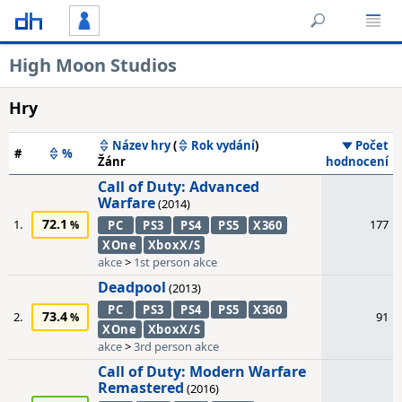
High Moon Studios
Hry
Název hry
(
Rok vydání
)
Počet
#
%
Žánr
hodnocení
Call of Duty: Advanced
Warfare
(2014)
72.1
1.
177
PC
PS3
PS4
PS5
X360
XOne
XboxX/S
akce
>
1st person akce
Deadpool
(2013)
PC
PS3
PS4
PS5
X360
73.4
2.
91
XOne
XboxX/S
akce
>
3rd person akce
Call of Duty: Modern Warfare
Remastered
(2016)