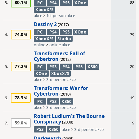
80.1
3.
88
PC
PS4
PS5
XOne
XboxX/S
akce
>
1st person akce
Destiny 2
(2017)
PC
PS4
PS5
XOne
74.0
4.
79
XboxX/S
Stadia
online
>
online akce
Transformers: Fall of
Cybertron
(2012)
77.2
5.
20
PC
PS3
PS4
PS5
X360
XOne
XboxX/S
akce
>
3rd person akce
Transformers: War for
Cybertron
(2010)
78.3
6.
19
PC
PS3
X360
akce
>
3rd person akce
Robert Ludlum's The Bourne
Conspiracy
(2008)
59.0
7.
9
PS3
X360
akce
>
3rd person akce
Darkwatch
(2005)