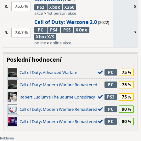
75.6
8.
8
PS2
Xbox
X360
akce
>
1st person akce
Call of Duty: Warzone 2.0
(2022)
PC
PS4
PS5
XOne
73.7
9.
7
XboxX/S
online
>
online akce
Poslední hodnocení
75
Call of Duty: Advanced Warfare
PC
75
Call of Duty: Modern Warfare Remastered
PC
75
Robert Ludlum's The Bourne Conspiracy
PS3
90
Call of Duty: Modern Warfare Remastered
PC
80
Call of Duty: Modern Warfare Remastered
PC