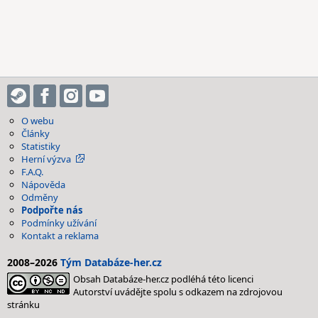
O webu
Články
Statistiky
Herní výzva
F.A.Q.
Nápověda
Odměny
Podpořte nás
Podmínky užívání
Kontakt a reklama
2008–2026
Tým Databáze-her.cz
Obsah Databáze-her.cz podléhá této licenci
Autorství uvádějte spolu s odkazem na zdrojovou
stránku