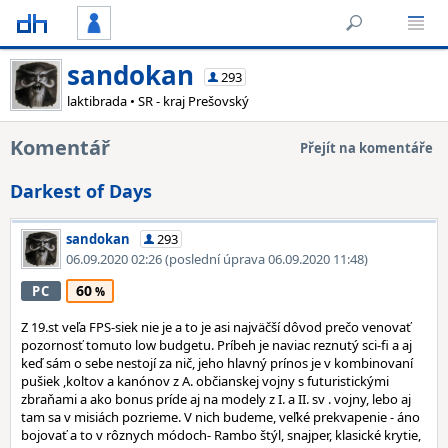
sandokan
293
laktibrada • SR - kraj Prešovský
Komentář
Přejít na komentáře
Darkest of Days
sandokan
293
06.09.2020 02:26
(poslední úprava 06.09.2020 11:48)
60
PC
Z 19.st veľa FPS-siek nie je a to je asi najväčší dôvod prečo venovať
pozornosť tomuto low budgetu. Príbeh je naviac reznutý sci-fi a aj
keď sám o sebe nestojí za nič, jeho hlavný prínos je v kombinovaní
pušiek ,koltov a kanónov z A. občianskej vojny s futuristickými
zbraňami a ako bonus príde aj na modely z I. a II. sv . vojny, lebo aj
tam sa v misiách pozrieme. V nich budeme, veľké prekvapenie - áno
bojovať a to v rôznych módoch- Rambo štýl, snajper, klasické krytie,