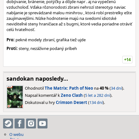
dobývanie, bránenie, potýčky a dôjde napr . aj na vypečenú
vzducholoď. Vďaka rôznorodosti zbrani nehrozí stereotyp naviac
nabíjanie je sprevádzané malou minihrou , ktorá robí prestrelky ešte
zaujímavejšími. Nízke hodnotenie majú na svedomí idiotské
neviditeľné steny hraničiace až s bugmi, ktoré vedia poriadne otráviť
celú hrateľnosť.
Pro:
pekné modely zbraní, grafika tiež ujde
Proti:
steny, nezáživne podaný príbeh
+14
sandokan naposledy…
Ohodnotil
The Matrix: Path of Neo
na
40 %
(
34 dní
).
Napsal komentář k
Zeno Clash
(
5 let a 282 dní
).
Diskutoval u hry
Crimson Desert
(
134 dní
).
O webu