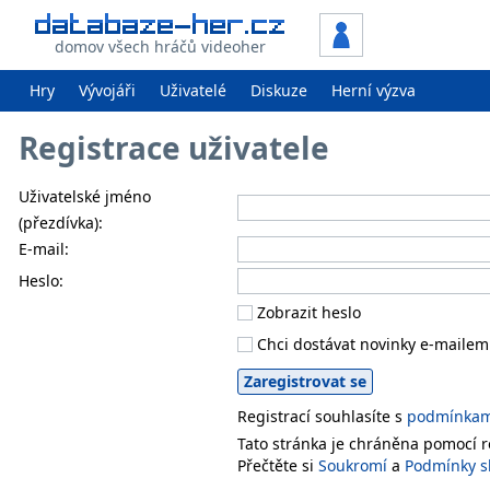
domov všech hráčů videoher
Hry
Vývojáři
Uživatelé
Diskuze
Herní výzva
Registrace uživatele
Uživatelské jméno
(přezdívka):
E-mail:
Heslo:
Zobrazit heslo
Chci dostávat novinky e-mailem
Registrací souhlasíte s
podmínkami
Tato stránka je chráněna pomocí
Přečtěte si
Soukromí
a
Podmínky s