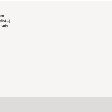
rám
hlist…)
 rady