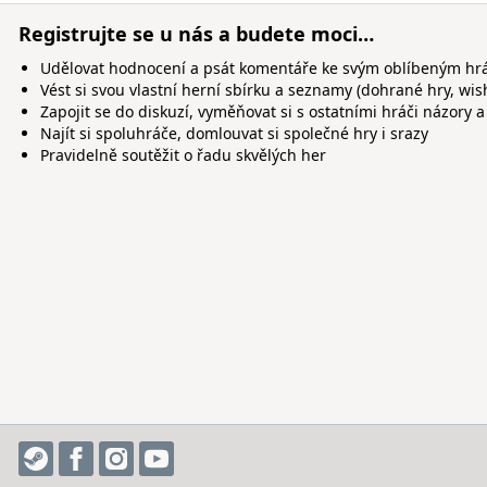
Registrujte se u nás a budete moci…
Udělovat hodnocení a psát komentáře ke svým oblíbeným h
Vést si svou vlastní herní sbírku a seznamy (dohrané hry, wis
Zapojit se do diskuzí, vyměňovat si s ostatními hráči názory a
Najít si spoluhráče, domlouvat si společné hry i srazy
Pravidelně soutěžit o řadu skvělých her