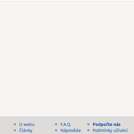
O webu
F.A.Q.
Podpořte nás
Články
Nápověda
Podmínky užívání