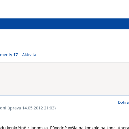
ementy
17
Aktivita
Dohrá
ední úprava 14.05.2012 21:03)
odu konkrétně z Japonska. Původně vyšla na konzole na konci února