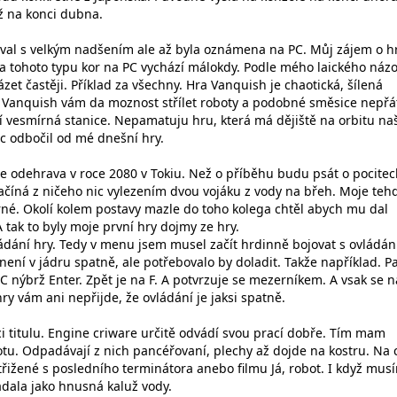
ž na konci dubna.
val s velkým nadšením ale až byla oznámena na PC. Můj zájem o h
ra tohoto typu kor na PC vychází málokdy. Podle mého laického náz
et častěji. Příklad za všechny. Hra Vanquish je chaotická, šílená
ko Vanquish vám da moznost střílet roboty a podobné směsice nepřát
í vesmírná stanice. Nepamatuju hru, která má dějiště na orbitu na
oc odbočil od mé dnešní hry.
 se odehrava v roce 2080 v Tokiu. Než o příběhu budu psát o pocitec
číná z ničeho nic vylezením dvou vojáku z vody na břeh. Moje tehd
né. Okolí kolem postavy mazle do toho kolega chtěl abych mu dal
A tak to byly moje první hry dojmy ze hry.
ádání hry. Tedy v menu jsem musel začít hrdinně bojovat s ovládá
ení v jádru spatně, ale potřebovalo by doladit. Takže například. P
 nýbrž Enter. Zpět je na F. A potvrzuje se mezerníkem. A vsak se n
ry vám ani nepřijde, že ovládání je jaksi spatně.
ci titulu. Engine criware určitě odvádí svou prací dobře. Tím mam
tu. Odpadávají z nich pancéřovaní, plechy až dojde na kostru. Na c
třižené s posledního terminátora anebo filmu Já, robot. I když mus
adala jako hnusná kaluž vody.