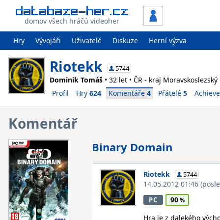
domov všech hráčů videoher
Hry
Vývojáři
Uživatelé
Diskuze
Herní výzva
Riotekk
5744
Dominik Tomáš
• 32 let • ČR - kraj Moravskoslezský
Profil
Hry
624
Komentáře
4
Přátelé
5
Achiev
Komentář
Binary Domain
Riotekk
5744
14.05.2012 01:46
(posl
90
PC
Hra je z dalekého vých