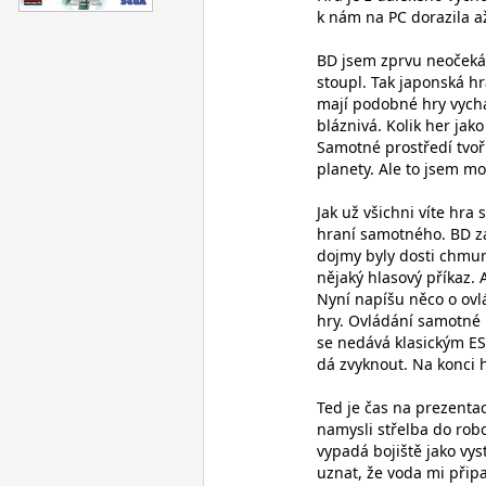
k nám na PC dorazila a
BD jsem zprvu neočeká
stoupl. Tak japonská h
mají podobné hry vycház
bláznivá. Kolik her ja
Samotné prostředí tvoř
planety. Ale to jsem m
Jak už všichni víte hra
hraní samotného. BD za
dojmy byly dosti chmur
nějaký hlasový příkaz. 
Nyní napíšu něco o ovl
hry. Ovládání samotné n
se nedává klasickým ESC
dá zvyknout. Na konci h
Ted je čas na prezenta
namysli střelba do robo
vypadá bojiště jako vys
uznat, že voda mi přip