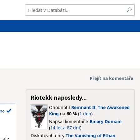
Přejít na komentáře
Riotekk naposledy…
Ohodnotil
Remnant II: The Awakened
no
King
na
60 %
(
1 den
).
Napsal komentář k
Binary Domain
(
14 let a 87 dní
).
Diskutoval u hry
The Vanishing of Ethan
, ale