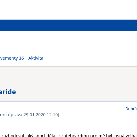
evementy
36
Aktivita
eride
Dohrá
ední úprava 29.01.2020 12:10)
 rozhodoval jaký sport dělat, skateboarding pro mě byl jasná volba