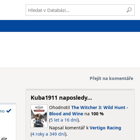
Přejít na komentáře
Kuba1911 naposledy…
Ohodnotil
The Witcher 3: Wild Hunt -
no
Blood and Wine
na
100 %
(
5 let a 16 dní
).
Napsal komentář k
Vertigo Racing
(
4 roky a 349 dní
).
 ale