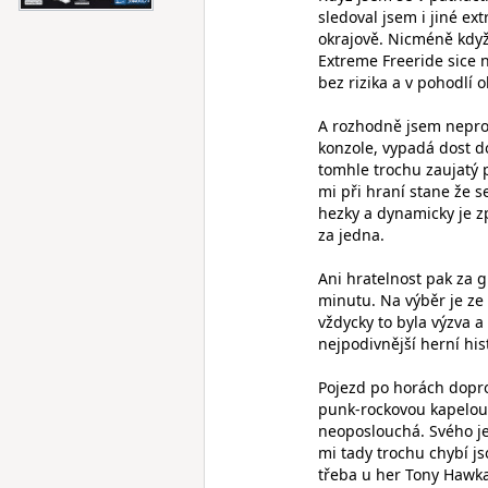
sledoval jsem i jiné ex
okrajově. Nicméně když 
Extreme Freeride sice n
bez rizika a v pohodlí 
A rozhodně jsem neprohl
konzole, vypadá dost d
tomhle trochu zaujatý 
mi při hraní stane že s
hezky a dynamicky je zp
za jedna.
Ani hratelnost pak za 
minutu. Na výběr je ze 
vždycky to byla výzva a
nejpodivnější herní his
Pojezd po horách dopro
punk-rockovou kapelou 
neoposlouchá. Svého je
mi tady trochu chybí js
třeba u her Tony Hawka.