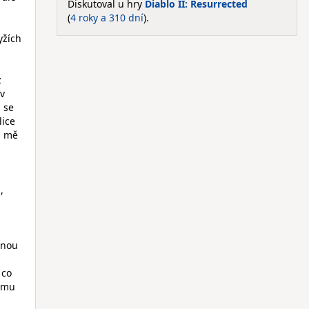
Diskutoval u hry
Diablo II: Resurrected
(
4 roky a 310 dní
).
yžích
z
 v
 se
lice
u mě
u
,
dnou
 co
tomu