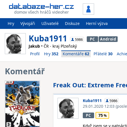
domov všech hráčů videoher
Hry
Vývojáři
Uživatelé
Diskuze
Herní výzva
Kuba1911
PC
Android
5986
Jakub
• ČR - kraj Plzeňský
Profil
Hry
352
Komentáře
62
Přátelé
30
Achi
Komentář
Freak Out: Extreme Fre
Kuba1911
5986
29.01.2020 12:03
(posl
75
PC
Když jsem se v patnácti