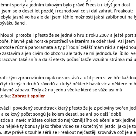
trémní sporty a jedním takovým bylo právě Freeski i když jen dost
jsem se o deset let později rozhodoval co si dál zahrát, Freakout:
ebyla jasná volba ale dal jsem téhle možnosti jak si zablbnout na l
obýváku šanci.
oupil protože i přesto že se jedná o hru z roku 2007 a ještě port 
obře, hlavně pak horské prostředí ve kterém se odehrává. Asi jsem
protože různá panoramata a ty přírodní zvlášť mám rád a nejednou
e zastavím a jen civím do obzoru ale tady se mi jednoduše líbilo. Ve
racován také sníh a další efekty počasí takže vizuální stránka má 
grafickým zpracováním nijak nezaostává a užil jsem si ve hře každo
čtyř různých druhů závodů a i když některé bavili víc a některé míň
 hlavně zábava. Tedy až na jednu věc ke které se váže asi má
torka:
vází i povedený soundtrack který přesto že je z poloviny tvořen je
a celkový počet songů je kolem deseti, se ani po delší době
zdce si navíc můžete obléct do nejrůznějšího oblečení a tak jediné
ou nějaké ty bonusy jako třeba video se skutečnými jezdci jako je 
 Btw právě s touhle sérií se Freakout nejčastěji srovnává což je ale