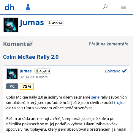
Jumas
45914
Komentář
Přejít na komentáře
Colin McRae Rally 2.0
Jumas
45914
Dohráno
02.09.2018 09:25
75
PC
Colin McRae Rally 2.0 je jediným dílem ze známé
série
rally závodních
simulátorů, který jsem pořádně hrál. Ještě jsem chvíli zkoušel
trojku
,
ale ta se s tímto skvostem vůbec nedá srovnávat.
Režim arkáda ani nestojí za řeč, šampionát je ale jiné kafe a po
několika pokusech se mi jej podařilo vyhrát. Hlavní zábava však
spočívá v multiplayeru, který jsem absolvoval s bratrancem. Já nedal