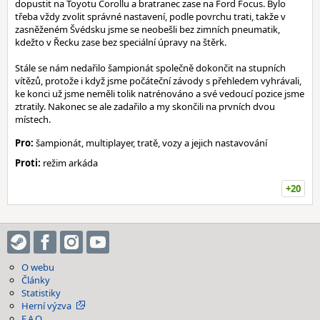
dopustit na Toyotu Corollu a bratranec zase na Ford Focus. Bylo
třeba vždy zvolit správné nastavení, podle povrchu trati, takže v
zasněženém Švédsku jsme se neobešli bez zimních pneumatik,
kdežto v Řecku zase bez speciální úpravy na štěrk.
Stále se nám nedařilo šampionát společně dokončit na stupních
vítězů, protože i když jsme počáteční závody s přehledem vyhrávali,
ke konci už jsme neměli tolik natrénováno a své vedoucí pozice jsme
ztratily. Nakonec se ale zadařilo a my skončili na prvních dvou
místech.
Pro:
šampionát, multiplayer, tratě, vozy a jejich nastavování
Proti:
režim arkáda
+20
O webu
Články
Statistiky
Herní výzva
F.A.Q.