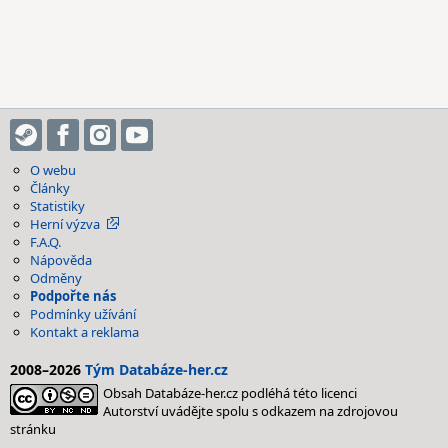
O webu
Články
Statistiky
Herní výzva
F.A.Q.
Nápověda
Odměny
Podpořte nás
Podmínky užívání
Kontakt a reklama
2008–2026
Tým Databáze-her.cz
Obsah Databáze-her.cz podléhá této licenci
Autorství uvádějte spolu s odkazem na zdrojovou
stránku