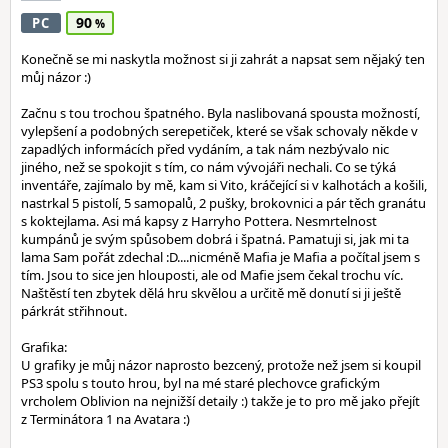
90
PC
Konečně se mi naskytla možnost si ji zahrát a napsat sem nějaký ten
můj názor :)
Začnu s tou trochou špatného. Byla naslibovaná spousta možností,
vylepšení a podobných serepetiček, které se však schovaly někde v
zapadlých informácích před vydáním, a tak nám nezbývalo nic
jiného, než se spokojit s tím, co nám vývojáři nechali. Co se týká
inventáře, zajímalo by mě, kam si Vito, kráčející si v kalhotách a košili,
nastrkal 5 pistolí, 5 samopalů, 2 pušky, brokovnici a pár těch granátu
s koktejlama. Asi má kapsy z Harryho Pottera. Nesmrtelnost
kumpánů je svým spůsobem dobrá i špatná. Pamatuji si, jak mi ta
lama Sam pořát zdechal :D....nicméně Mafia je Mafia a počítal jsem s
tím. Jsou to sice jen hlouposti, ale od Mafie jsem čekal trochu víc.
Naštěstí ten zbytek dělá hru skvělou a určitě mě donutí si ji ještě
párkrát střihnout.
Grafika:
U grafiky je můj názor naprosto bezcený, protože než jsem si koupil
PS3 spolu s touto hrou, byl na mé staré plechovce grafickým
vrcholem Oblivion na nejnižší detaily :) takže je to pro mě jako přejít
z Terminátora 1 na Avatara :)