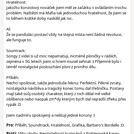
Hratelnost:
Jakožto konzolový nováček jsem měl ze začátku s ovládáním trochu
problém. Naštěstí má Mafia tak jednoduchou hratelnost, že jsem se
to během krátké doby naskillil jak nic.
AI:
Že se panďuláci postaví vždy na stejná místa není žádná revoluce,
ale funguje to.
Sountrack:
Songy z videí si už moc nepamatuji, nicméně písničky v rádiích,
zejména v 50. letech jsem si hnem musel sehnat :) Příjemné bylo i
téměř nostalgické poslouchání písní z prvního dílu.
Příběh:
Nechci spoilovat, takže jednoduše řeknu: Perfektní. Pěkné zvraty,
nostalgická návštěva a tragický konec tomu dal třešničku. Postavy
mají také svůj osobitý charakter, který z nich dělal mé velké
oblíbence nebo naopak zm*dy kterým bych dal nejradši zfleku přes
rypák :D
Jsem nadmíru spokojený a nelituji jediné koruny :)
Pro:
Příběh, Soundtrack, Hratelnost, Grafika, Barbaro's Bordello :D
Proti:
Sliby chyby, Nesmrtelnost kumpánů a Potterovské kapsy