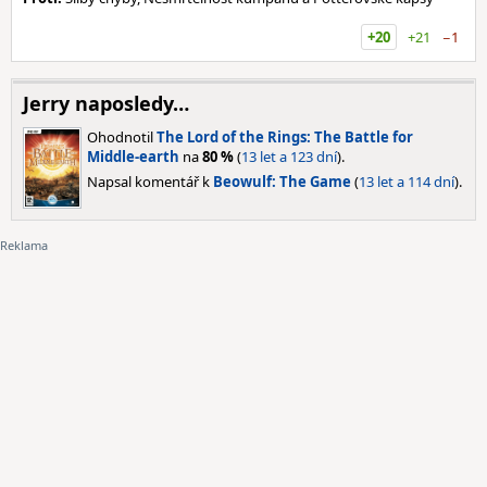
+20
+21
−1
Jerry naposledy…
Ohodnotil
The Lord of the Rings: The Battle for
Middle-earth
na
80 %
(
13 let a 123 dní
).
Napsal komentář k
Beowulf: The Game
(
13 let a 114 dní
).