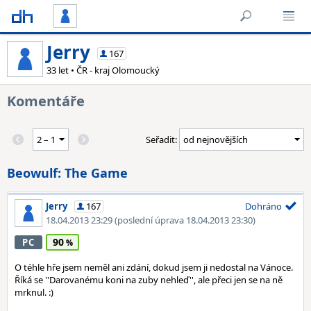
Jerry
167
33 let • ČR - kraj Olomoucký
Komentáře
Seřadit:
Beowulf: The Game
Jerry
167
Dohráno
18.04.2013 23:29
(poslední úprava 18.04.2013 23:30)
90
PC
O téhle hře jsem neměl ani zdání, dokud jsem ji nedostal na Vánoce.
Říká se ''Darovanému koni na zuby nehleď'', ale přeci jen se na ně
mrknul. :)