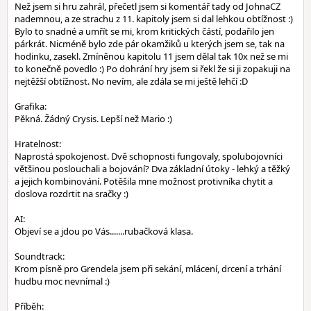
Než jsem si hru zahrál, přečetl jsem si komentář tady od JohnaCZ
nademnou, a ze strachu z 11. kapitoly jsem si dal lehkou obtížnost :)
Bylo to snadné a umřít se mi, krom kritických částí, podařilo jen
párkrát. Nicméně bylo zde pár okamžiků u kterých jsem se, tak na
hodinku, zasekl. Zmíněnou kapitolu 11 jsem dělal tak 10x než se mi
to konečně povedlo :) Po dohrání hry jsem si řekl že si ji zopakuji na
nejtěžší obtížnost. No nevím, ale zdála se mi ještě lehčí :D
Grafika:
Pěkná. Žádný Crysis. Lepší než Mario :)
Hratelnost:
Naprostá spokojenost. Dvě schopnosti fungovaly, spolubojovníci
většinou poslouchali a bojování? Dva základní útoky - lehký a těžký
a jejich kombinování. Potěšila mne možnost protivníka chytit a
doslova rozdrtit na sračky :)
AI:
Objeví se a jdou po Vás.......rubačková klasa.
Soundtrack:
Krom písně pro Grendela jsem při sekání, mlácení, drcení a trhání
hudbu moc nevnímal :)
Příběh: