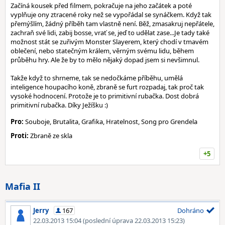
Začíná kousek před filmem, pokračuje na jeho začátek a poté
vyplňuje ony ztracené roky než se vypořádal se synáčkem. Když tak
přemýšlím, žádný příběh tam vlastně není. Běž, zmasakruj nepřátele,
zachraň své lidi, zabij bosse, vrať se, jeď to udělat zase...Je tady také
možnost stát se zuřivým Monster Slayerem, který chodí v tmavém
oblečení, nebo statečným králem, věrným svému lidu, během
průběhu hry. Ale že by to mělo nějaký dopad jsem si nevšimnul.
Takže když to shrneme, tak se nedočkáme příběhu, umělá
inteligence houpacího koně, zbraně se furt rozpadaj, tak proč tak
vysoké hodnocení. Protože je to primitivní rubačka. Dost dobrá
primitivní rubačka. Díky Ježíšku :)
Pro:
Souboje, Brutalita, Grafika, Hratelnost, Song pro Grendela
Proti:
Zbraně ze skla
+5
Mafia II
Jerry
167
Dohráno
22.03.2013 15:04
(poslední úprava 22.03.2013 15:23)