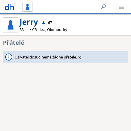
Jerry
167
33 let • ČR - kraj Olomoucký
Přátelé
Uživatel dosud nemá žádné přátele. :-(