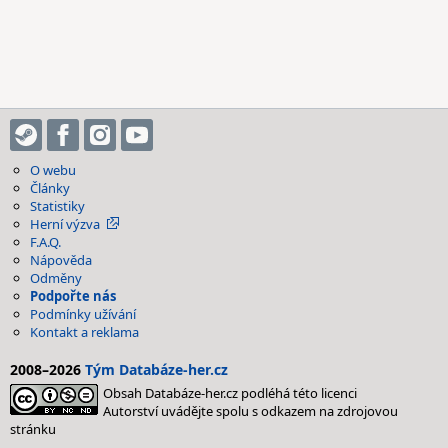
O webu
Články
Statistiky
Herní výzva
F.A.Q.
Nápověda
Odměny
Podpořte nás
Podmínky užívání
Kontakt a reklama
2008–2026
Tým Databáze-her.cz
Obsah Databáze-her.cz podléhá této licenci
Autorství uvádějte spolu s odkazem na zdrojovou
stránku