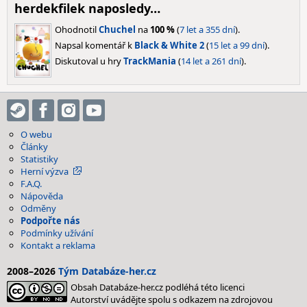
herdekfilek naposledy…
Ohodnotil
Chuchel
na
100 %
(
7 let a 355 dní
).
Napsal komentář k
Black & White 2
(
15 let a 99 dní
).
Diskutoval u hry
TrackMania
(
14 let a 261 dní
).
O webu
Články
Statistiky
Herní výzva
F.A.Q.
Nápověda
Odměny
Podpořte nás
Podmínky užívání
Kontakt a reklama
2008–2026
Tým Databáze-her.cz
Obsah Databáze-her.cz podléhá této licenci
Autorství uvádějte spolu s odkazem na zdrojovou