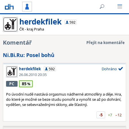
herdekfilek
592
ČR - kraj Praha
Komentář
Přejít na komentáře
Ni.Bi.Ru: Posel bohů
herdekfilek
592
Dohráno
26.06.2010 20:35
85
PC
Po úvodní nudě nastává orgasmus nádherné atmosféry a děje. Hra,
do které je možné se beze studu ponořit a vynořit se až po dohrání,
vyděšen, se sebevražednými sklony, ale šťastný.
-5
+7
−12