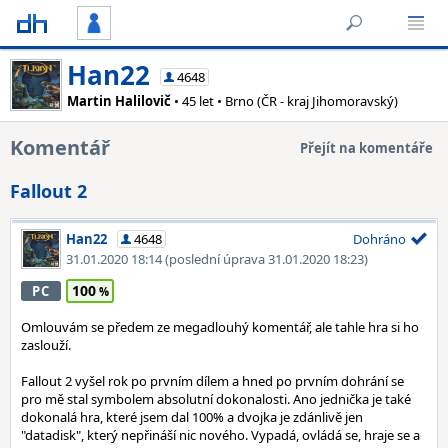
Han22
4648
Martin Halilovič
• 45 let • Brno (ČR - kraj Jihomoravský)
Komentář
Přejít na komentáře
Fallout 2
Han22
4648
Dohráno
31.01.2020 18:14
(poslední úprava 31.01.2020 18:23)
100
PC
Omlouvám se předem ze megadlouhý komentář, ale tahle hra si ho
zaslouží.
Fallout 2 vyšel rok po prvním dílem a hned po prvním dohrání se
pro mě stal symbolem absolutní dokonalosti. Ano jednička je také
dokonalá hra, které jsem dal 100% a dvojka je zdánlivě jen
"datadisk", který nepřináší nic nového. Vypadá, ovládá se, hraje se a