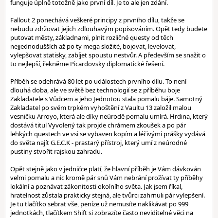
funguje úplně totožně jako první díl. Je to ale jen zdání.
Fallout 2 ponechává veškeré principy z prvního dílu, takže se
nebudu zdržovat jejich zdlouhavým popisováním. Opět tedy budete
putovat městy, základnami, plnit rozličné questy od těch
nejjednodušších až po ty mega složité, bojovat, levelovat,
vylepšovat statisky, zabíjet spoustu nestvůr. A především se snažit o
to nejlepší, řekněme Picardovsky diplomatické řešení.
Příběh se odehrává 80 let po událostech prvního dílu. To není
dlouhá doba, ale ve světě bez technologií se z příběhu boje
Zakladatele s Vůdcem a jeho Jednotou stala pomalu báje. Samotný
Zakladatel po svém trpkém vyhoštění z Vaultu 13 založil malou
vesničku Arroyo, která ale díky neúrodě pomalu umírá. Hrdina, který
dostává titul Vyvolený tak projde chrámem zkoušek a po pár
lehkých questech ve vsi se vybaven kopím a léčivými prášky vydává
do světa najít G.E.C.K - prastarý přístroj, který umí z neúrodné
pustiny stvořit rajskou zahradu.
Opět stejně jako v jedničce platí, že hlavní příběh je Vám dávkován
velmi pomalu a nic kromě pár snů Vám nebrání prožívat ty příběhy
lokální a poznávat zákonitosti okolního světa. Jak jsem říkal,
hratelnost zůstala prakticky stejná, ale tvůrci zahrnuli pár vylepšení.
Je tu tlačítko sebrat vše, peníze už nemusíte naklikávat po 999
jednotkách, tlačítkem Shift si zobrazíte často neviditelné věci na