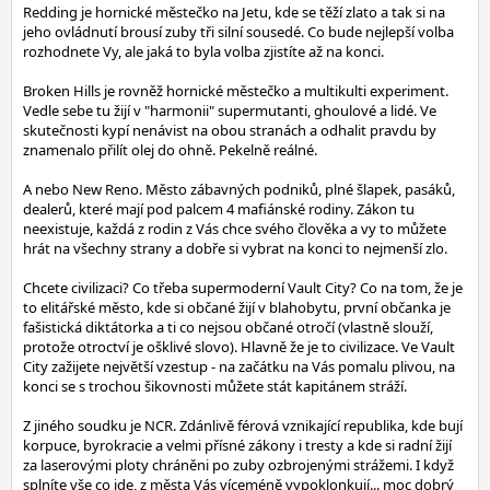
Redding je hornické městečko na Jetu, kde se těží zlato a tak si na
jeho ovládnutí brousí zuby tři silní sousedé. Co bude nejlepší volba
rozhodnete Vy, ale jaká to byla volba zjistíte až na konci.
Broken Hills je rovněž hornické městečko a multikulti experiment.
Vedle sebe tu žijí v "harmonii" supermutanti, ghoulové a lidé. Ve
skutečnosti kypí nenávist na obou stranách a odhalit pravdu by
znamenalo přilít olej do ohně. Pekelně reálné.
A nebo New Reno. Město zábavných podniků, plné šlapek, pasáků,
dealerů, které mají pod palcem 4 mafiánské rodiny. Zákon tu
neexistuje, každá z rodin z Vás chce svého člověka a vy to můžete
hrát na všechny strany a dobře si vybrat na konci to nejmenší zlo.
Chcete civilizaci? Co třeba supermoderní Vault City? Co na tom, že je
to elitářské město, kde si občané žijí v blahobytu, první občanka je
fašistická diktátorka a ti co nejsou občané otročí (vlastně slouží,
protože otroctví je ošklivé slovo). Hlavně že je to civilizace. Ve Vault
City zažijete největší vzestup - na začátku na Vás pomalu plivou, na
konci se s trochou šikovnosti můžete stát kapitánem stráží.
Z jiného soudku je NCR. Zdánlivě férová vznikající republika, kde bují
korpuce, byrokracie a velmi přísné zákony i tresty a kde si radní žijí
za laserovými ploty chráněni po zuby ozbrojenými strážemi. I když
splníte vše co jde, z města Vás víceméně vypoklonkují... moc dobrý