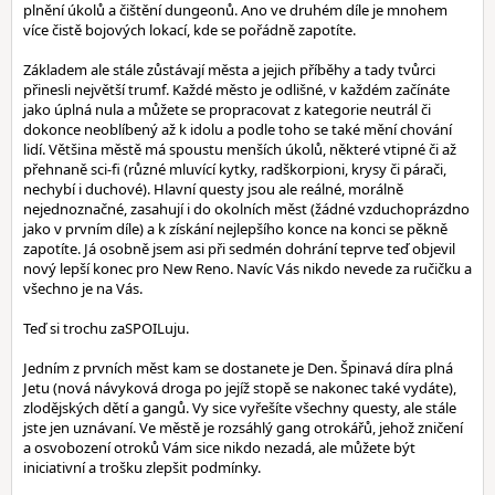
plnění úkolů a čištění dungeonů. Ano ve druhém díle je mnohem
více čistě bojových lokací, kde se pořádně zapotíte.
Základem ale stále zůstávají města a jejich příběhy a tady tvůrci
přinesli největší trumf. Každé město je odlišné, v každém začínáte
jako úplná nula a můžete se propracovat z kategorie neutrál či
dokonce neoblíbený až k idolu a podle toho se také mění chování
lidí. Většina městě má spoustu menších úkolů, některé vtipné či až
přehnaně sci-fi (různé mluvící kytky, radškorpioni, krysy či párači,
nechybí i duchové). Hlavní questy jsou ale reálné, morálně
nejednoznačné, zasahují i do okolních měst (žádné vzduchoprázdno
jako v prvním díle) a k získání nejlepšího konce na konci se pěkně
zapotíte. Já osobně jsem asi při sedmén dohrání teprve teď objevil
nový lepší konec pro New Reno. Navíc Vás nikdo nevede za ručičku a
všechno je na Vás.
Teď si trochu zaSPOILuju.
Jedním z prvních měst kam se dostanete je Den. Špinavá díra plná
Jetu (nová návyková droga po jejíž stopě se nakonec také vydáte),
zlodějských dětí a gangů. Vy sice vyřešíte všechny questy, ale stále
jste jen uznávaní. Ve městě je rozsáhlý gang otrokářů, jehož zničení
a osvobození otroků Vám sice nikdo nezadá, ale můžete být
iniciativní a trošku zlepšit podmínky.