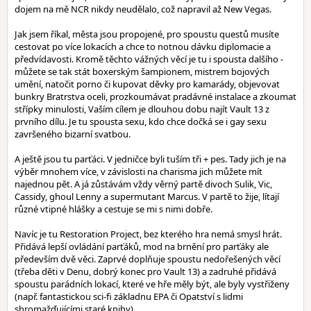
dojem na mě NCR nikdy neudělalo, což napravil až New Vegas.
Jak jsem říkal, města jsou propojené, pro spoustu questů musíte
cestovat po více lokacích a chce to notnou dávku diplomacie a
předvídavosti. Kromě těchto vážných věcí je tu i spousta dalšího -
můžete se tak stát boxerským šampionem, mistrem bojových
umění, natočit porno či kupovat děvky pro kamarády, objevovat
bunkry Bratrstva oceli, prozkoumávat pradávné instalace a zkoumat
střípky minulosti, Vaším cílem je dlouhou dobu najít Vault 13 z
prvního dílu. Je tu spousta sexu, kdo chce dočká se i gay sexu
završeného bizarní svatbou.
A ještě jsou tu parťáci. V jedničce byli tuším tři + pes. Tady jich je na
výběr mnohem více, v závislosti na charisma jich můžete mít
najednou pět. A já zůstávám vždy věrný partě divoch Sulik, Vic,
Cassidy, ghoul Lenny a supermutant Marcus. V partě to žije, lítají
různé vtipné hlášky a cestuje se mi s nimi dobře.
Navíc je tu Restoration Project, bez kterého hra nemá smysl hrát.
Přidává lepší ovládání parťáků, mod na brnění pro parťáky ale
především dvě věci. Zaprvé doplňuje spoustu nedořešených věcí
(třeba děti v Denu, dobrý konec pro Vault 13) a zadruhé přidává
spoustu parádních lokací, které ve hře měly být, ale byly vystřiženy
(např. fantastickou sci-fi základnu EPA či Opatství s lidmi
shromažďujícími staré knihy).