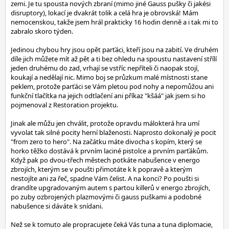
zemi. Je tu spousta nových zbraní (mimo jiné Gauss pušky či jakési
disruptory), lokací je dvakrát tolik a celá hra je obrovská! Mám
nemocenskou, takže jsem hrál prakticky 16 hodin denně a i tak mi to
zabralo skoro týden.
Jedinou chybou hry jsou opět parťáci, kteří jsou na zabití. Ve druhém
díle jich můžete mít až pět a ti bez ohledu na spoustu nastavení střílí
jeden druhému do zad, vrhají se vstříc nepříteli či naopak stojí,
koukají a nedělají nic. Mimo boj se průzkum malé místnosti stane
peklem, protože parťáci se Vám pletou pod nohy a nepomůžou ani
funkční tlačítka na jejich odtlačení ani příkaz "kšáá" jak jsem si ho
pojmenoval z Restoration projektu.
Jinak ale můžu jen chválit, protože opravdu málokterá hra umí
vyvolat tak silné pocity herní blaženosti. Naprosto dokonalý je pocit
"from zero to hero". Na začátku máte divocha s kopím, který se
horko těžko dostává k prvním laciné pistolce a prvním parťákům.
Když pak po dvou-třech městech potkáte nabušence v energo
zbrojích, kterým se v poušti přimotáte k k popravě a kterým
nestojíte ani za řeč, spadne Vám čelist. A na konci? Po poušti si
drandíte upgradovaným autem s partou killerů v energo zbrojích,
po zuby ozbrojených plazmovými či gauss puškami a podobné
nabušence si dáváte k snídani.
Než se k tomuto ale propracujete čeká Vás tuna a tuna diplomacie,