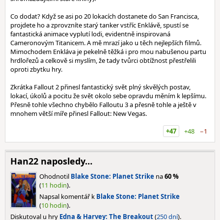
Co dodat? Když se asi po 20 lokacích dostanete do San Francisca,
projdete ho a zprovzníte starý tanker vstříc Enklávě, spustí se
fantastická animace vyplutí lodi, evidentně inspirovaná
Cameronovým Titanicem. A mě mrazí jako u těch nejlepších filmů.
Mimochodem Enkláva je pekelně těžká i pro mou nabušenou partu
hrdlořezů a celkově si myslím, že tady tvůrci obtížnost přestřelili
oproti zbytku hry.
Zkrátka Fallout 2 přinesl fantastický svět plný skvělých postav,
lokací, úkolů a pocitu že svět okolo sebe opravdu měním k lepšímu.
Přesně tohle všechno chybělo Falloutu 3 a přesně tohle a ještě v
mnohem větší míře přinesl Fallout: New Vegas.
+47
+48
−1
Han22 naposledy…
Ohodnotil
Blake Stone: Planet Strike
na
60 %
(
11 hodin
).
Napsal komentář k
Blake Stone: Planet Strike
(
10 hodin
).
Diskutoval u hry
Edna & Harvey: The Breakout
(
250 dní
).