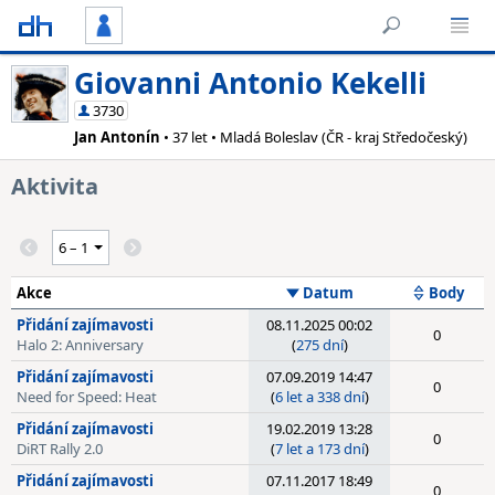
Giovanni Antonio Kekelli
3730
Jan Antonín
• 37 let • Mladá Boleslav (ČR - kraj Středočeský)
Aktivita
Akce
Datum
Body
Přidání zajímavosti
08.11.2025 00:02
0
Halo 2: Anniversary
(
275 dní
)
Přidání zajímavosti
07.09.2019 14:47
0
Need for Speed: Heat
(
6 let a 338 dní
)
Přidání zajímavosti
19.02.2019 13:28
0
DiRT Rally 2.0
(
7 let a 173 dní
)
Přidání zajímavosti
07.11.2017 18:49
0