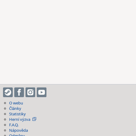
O webu
Články
Statistiky
Herní výzva
F.A.Q.
Nápověda
Odměny