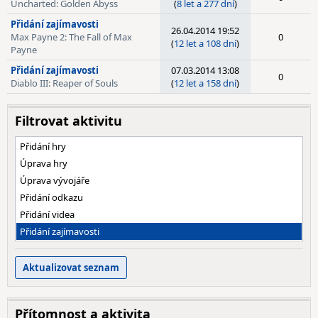
Uncharted: Golden Abyss
(
8 let a 277 dní
)
Přidání zajímavosti
26.04.2014 19:52
Max Payne 2: The Fall of Max
0
(
12 let a 108 dní
)
Payne
Přidání zajímavosti
07.03.2014 13:08
0
Diablo III: Reaper of Souls
(
12 let a 158 dní
)
Filtrovat aktivitu
Přidání hry
Úprava hry
Úprava vývojáře
Přidání odkazu
Přidání videa
Přidání zajímavosti
Přítomnost a aktivita