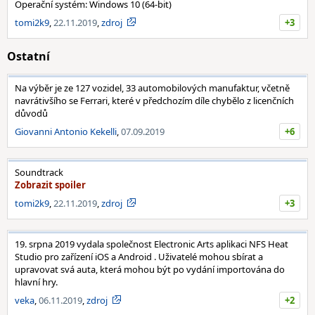
Operační systém: Windows 10 (64-bit)
tomi2k9
,
22.11.2019
,
zdroj
+3
Ostatní
Na výběr je ze 127 vozidel, 33 automobilových manufaktur, včetně
navrátivšího se Ferrari, které v předchozím díle chybělo z licenčních
důvodů
Giovanni Antonio Kekelli
,
07.09.2019
+6
Soundtrack
tomi2k9
,
22.11.2019
,
zdroj
+3
19. srpna 2019 vydala společnost Electronic Arts aplikaci NFS Heat
Studio pro zařízení iOS a Android . Uživatelé mohou sbírat a
upravovat svá auta, která mohou být po vydání importována do
hlavní hry.
veka
,
06.11.2019
,
zdroj
+2