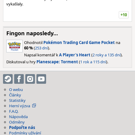
vykašlaly.
+10
Fingon naposledy…
Ohodnotil
Pokémon Trading Card Game Pocket
na
60 %
(
253 dní
).
Napsal komentář k
A Player's Heart
(
2 roky a 135 dní
).
Diskutoval u hry
Planescape: Torment
(
1 rok a 115 dní
).
O webu
Články
Statistiky
Herní výzva
F.A.Q.
Nápověda
Odměny
Podpořte nás
Podmínky užívání