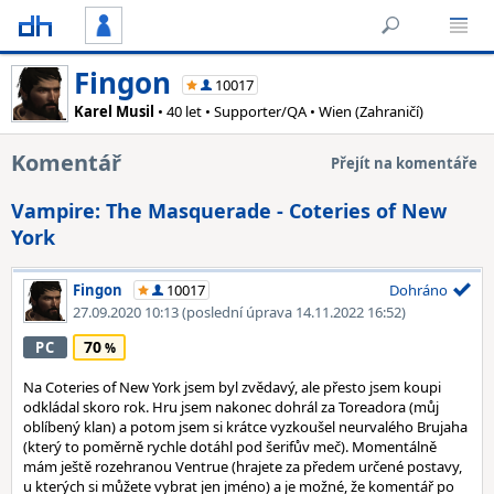
Fingon
10017
Karel Musil
• 40 let • Supporter/QA • Wien (Zahraničí)
Komentář
Přejít na komentáře
Vampire: The Masquerade - Coteries of New
York
Fingon
10017
Dohráno
27.09.2020 10:13
(poslední úprava 14.11.2022 16:52)
70
PC
Na Coteries of New York jsem byl zvědavý, ale přesto jsem koupi
odkládal skoro rok. Hru jsem nakonec dohrál za Toreadora (můj
oblíbený klan) a potom jsem si krátce vyzkoušel neurvalého Brujaha
(který to poměrně rychle dotáhl pod šerifův meč). Momentálně
mám ještě rozehranou Ventrue (hrajete za předem určené postavy,
u kterých si můžete vybrat jen jméno) a je možné, že komentář po