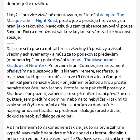
dohrání ještě rozšířím.
I když je hra více vizuálně orientovaná, než letošní
Vampire: The
Masquerade — Night Road
, přesto jde o prostější hru ve smyslu
hraní jako takového. Navíc vskutku zamrzí absence savování (pouze
Save-on-Exit) a nemožnost sát krev kdykoli se vám zachce hru dost
ztěžuje.
------
Dal jsem si tu práci a dohrál hru za všechny tři postavy a získal
všechny achievementy - a můžu za to poděkovat především
(mnohem lepšímu) pokračování
Vampire: The Masquerade -
Shadows of New York
. Při prvním hraní Coteries jsem se zaměřil
především na questovou linii s klanem Tremere, Nosferatu a
malkaviánku Hope jsem udělal jen ze tří čtvrtin a klan Gangrel
(Tamika) jsem nenačal vůbec - při jediném průchodu hrou prostě
nemáte dost času na všechno. Protože jsem pak chtěl postavy v
Shadows lépe poznat, zaměřil sjem se při dalším hraní převážně na
ty, které jsem předtím opominul nebo na to nebyl čas - i tak mi to
vzalo snad čtyři rozehrání a děkuji autorům za dodatečné
naprogramování tlačítka na přeskočení dialogů (prostě držíte,
dokud se neobjeví dialogová volba).
A s tím krmením to nakonec není tak zlé, jak to na první zahrání
vypadá. Maximálně nebudete mít k dispozici tu kterou disciplínu
nebo extra volbu. Stejně jsem rád, že
Shadows
se na aktivní krmení