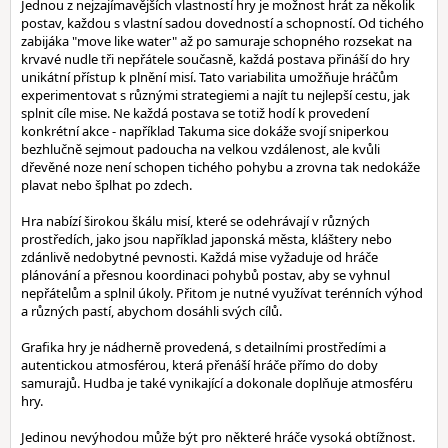
Jednou z nejzajímavějších vlastností hry je možnost hrát za několik
postav, každou s vlastní sadou dovedností a schopností. Od tichého
zabijáka "move like water" až po samuraje schopného rozsekat na
krvavé nudle tři nepřátele současně, každá postava přináší do hry
unikátní přístup k plnění misí. Tato variabilita umožňuje hráčům
experimentovat s různými strategiemi a najít tu nejlepší cestu, jak
splnit cíle mise. Ne každá postava se totiž hodí k provedení
konkrétní akce - například Takuma sice dokáže svojí sniperkou
bezhlučně sejmout padoucha na velkou vzdálenost, ale kvůli
dřevěné noze není schopen tichého pohybu a zrovna tak nedokáže
plavat nebo šplhat po zdech.
Hra nabízí širokou škálu misí, které se odehrávají v různých
prostředích, jako jsou například japonská města, kláštery nebo
zdánlivě nedobytné pevnosti. Každá mise vyžaduje od hráče
plánování a přesnou koordinaci pohybů postav, aby se vyhnul
nepřátelům a splnil úkoly. Přitom je nutné využívat terénních výhod
a různých pastí, abychom dosáhli svých cílů.
Grafika hry je nádherně provedená, s detailními prostředími a
autentickou atmosférou, která přenáší hráče přímo do doby
samurajů. Hudba je také vynikající a dokonale doplňuje atmosféru
hry.
Jedinou nevýhodou může být pro některé hráče vysoká obtížnost.