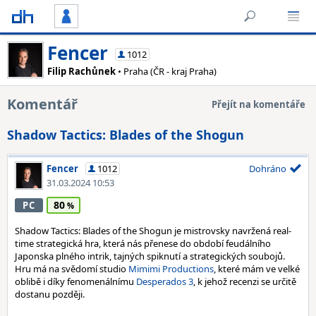
Fencer
1012
Filip Rachůnek
• Praha (ČR - kraj Praha)
Komentář
Přejít na komentáře
Shadow Tactics: Blades of the Shogun
Fencer
1012
Dohráno
31.03.2024 10:53
80
PC
Shadow Tactics: Blades of the Shogun je mistrovsky navržená real-
time strategická hra, která nás přenese do období feudálního
Japonska plného intrik, tajných spiknutí a strategických soubojů.
Hru má na svědomí studio
Mimimi Productions
, které mám ve velké
oblibě i díky fenomenálnímu
Desperados 3
, k jehož recenzi se určitě
dostanu později.