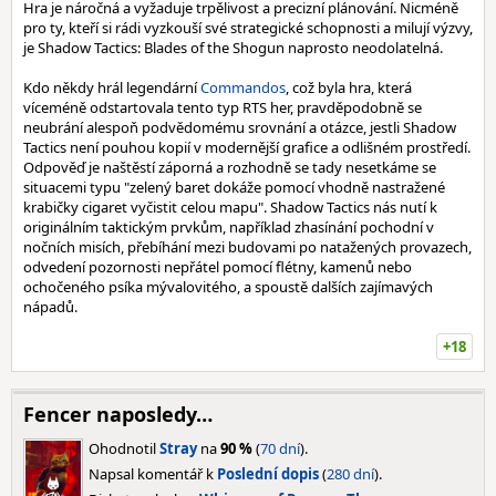
Hra je náročná a vyžaduje trpělivost a precizní plánování. Nicméně
pro ty, kteří si rádi vyzkouší své strategické schopnosti a milují výzvy,
je Shadow Tactics: Blades of the Shogun naprosto neodolatelná.
Kdo někdy hrál legendární
Commandos
, což byla hra, která
víceméně odstartovala tento typ RTS her, pravděpodobně se
neubrání alespoň podvědomému srovnání a otázce, jestli Shadow
Tactics není pouhou kopií v modernější grafice a odlišném prostředí.
Odpověď je naštěstí záporná a rozhodně se tady nesetkáme se
situacemi typu "zelený baret dokáže pomocí vhodně nastražené
krabičky cigaret vyčistit celou mapu". Shadow Tactics nás nutí k
originálním taktickým prvkům, například zhasínání pochodní v
nočních misích, přebíhání mezi budovami po natažených provazech,
odvedení pozornosti nepřátel pomocí flétny, kamenů nebo
ochočeného psíka mývalovitého, a spoustě dalších zajímavých
nápadů.
+18
Fencer naposledy…
Ohodnotil
Stray
na
90 %
(
70 dní
).
Napsal komentář k
Poslední dopis
(
280 dní
).