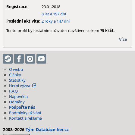
Registrace:
23.01.2018
8 let a 197 dní
Poslední aktivita:
2 roky a 147 dní
Tento profil byl ostatními uživateli navštíven celkem
79 krát
.
Více
O webu
Články
Statistiky
Herní výzva
F.A.Q.
Nápověda
Odměny
Podpořte nás
Podmínky užívání
Kontakt a reklama
2008–2026
Tým Databáze-her.cz