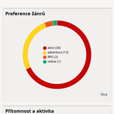
Preference žánrů
akce (34)
adventura (13)
RPG (2)
online (1)
Více
Přítomnost a aktivita