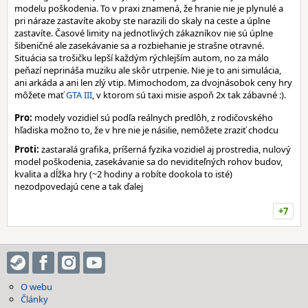
modelu poškodenia. To v praxi znamená, že hranie nie je plynulé a
pri náraze zastavíte akoby ste narazili do skaly na ceste a úplne
zastavíte. Časové limity na jednotlivých zákazníkov nie sú úplne
šibeničné ale zasekávanie sa a rozbiehanie je strašne otravné.
Situácia sa trošičku lepší každým rýchlejším autom, no za málo
peňazí neprináša muziku ale skôr utrpenie. Nie je to ani simulácia,
ani arkáda a ani len zlý vtip. Mimochodom, za dvojnásobok ceny hry
môžete mať
GTA III
, v ktorom sú taxi misie aspoň 2x tak zábavné :).
Pro:
modely vozidiel sú podľa reálnych predlôh, z rodičovského
hľadiska možno to, že v hre nie je násilie, nemôžete zraziť chodcu
Proti:
zastaralá grafika, príšerná fyzika vozidiel aj prostredia, nulový
model poškodenia, zasekávanie sa do neviditeľných rohov budov,
kvalita a dĺžka hry (~2 hodiny a robíte dookola to isté)
nezodpovedajú cene a tak ďalej
+7
O webu
Články