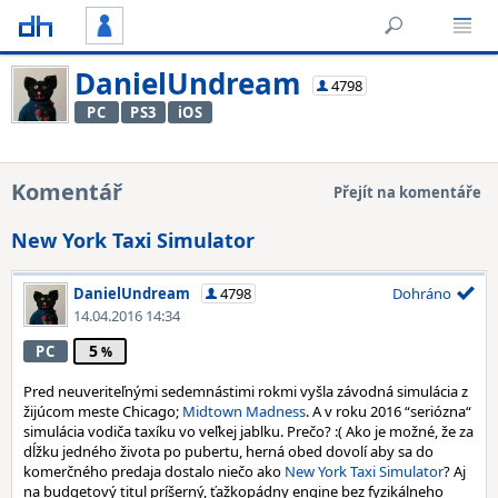
DanielUndream
4798
PC
PS3
iOS
Komentář
Přejít na komentáře
New York Taxi Simulator
DanielUndream
4798
Dohráno
14.04.2016 14:34
5
PC
Pred neuveriteľnými sedemnástimi rokmi vyšla závodná simulácia z
žijúcom meste Chicago;
Midtown Madness
. A v roku 2016 “seriózna“
simulácia vodiča taxíku vo veľkej jablku. Prečo? :( Ako je možné, že za
dĺžku jedného života po pubertu, herná obed dovolí aby sa do
komerčného predaja dostalo niečo ako
New York Taxi Simulator
? Aj
na budgetový titul príšerný, ťažkopádny engine bez fyzikálneho