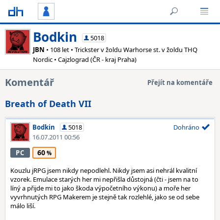
Bodkin
5018
JBN
• 108 let • Trickster v žoldu Warhorse st. v žoldu THQ
Nordic • Cajzlograd (ČR - kraj Praha)
Komentář
Přejít na komentáře
Breath of Death VII
Bodkin
5018
Dohráno
16.07.2011 00:56
60
PC
Kouzlu jRPG jsem nikdy nepodlehl. Nikdy jsem asi nehrál kvalitní
vzorek. Emulace starých her mi nepřišla důstojná (čti - jsem na to
líný a přijde mi to jako škoda výpočetního výkonu) a moře her
vyvrhnutých RPG Makerem je stejně tak rozlehlé, jako se od sebe
málo liší.