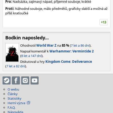
Pro:
Nadsázka, zajímavý nápad, příjemné souboje, krátké
Proti:
Náhodné souboje, málo předmětů, graficky slabší a možná až
příliš kraťoučké
+13
Bodkin naposledy…
Ohodnotil
World War Z
na
85 %
(
7 let a 86 dní
).
Napsal komentář k
Warhammer: Vermintide 2
(
8 let a 147 dní
).
Diskutoval u hry
Kingdom Come: Deliverance
(
7 let a 82 dní
).
O webu
Články
Statistiky
Herní výzva
F.A.Q.
Nápověda