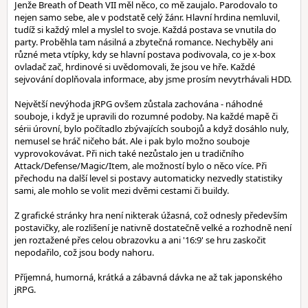
Jenže Breath of Death VII měl něco, co mě zaujalo. Parodovalo to
nejen samo sebe, ale v podstatě celý žánr. Hlavní hrdina nemluvil,
tudíž si každý mlel a myslel to svoje. Každá postava se vnutila do
party. Proběhla tam násilná a zbytečná romance. Nechyběly ani
různé meta vtípky, kdy se hlavní postava podivovala, co je x-box
ovladač zač, hrdinové si uvědomovali, že jsou ve hře. Každé
sejvování doplňovala informace, aby jsme prosím nevytrhávali HDD.
Největší nevýhoda jRPG ovšem zůstala zachována - náhodné
souboje, i když je upravili do rozumné podoby. Na každé mapě či
sérii úrovní, bylo počítadlo zbývajících soubojů a když dosáhlo nuly,
nemusel se hráč ničeho bát. Ale i pak bylo možno souboje
vyprovokovávat. Při nich také nezůstalo jen u tradičního
Attack/Defense/Magic/Item, ale možností bylo o něco více. Při
přechodu na další level si postavy automaticky nezvedly statistiky
sami, ale mohlo se volit mezi dvěmi cestami či buildy.
Z grafické stránky hra není nikterak úžasná, což odnesly především
postavičky, ale rozlišení je nativně dostatečně velké a rozhodně není
jen roztažené přes celou obrazovku a ani '16:9' se hru zaskočit
nepodařilo, což jsou body nahoru.
Příjemná, humorná, krátká a zábavná dávka ne až tak japonského
jRPG.