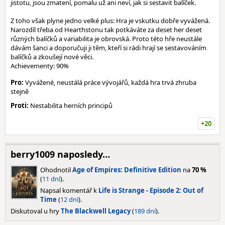
jistotu, jsou zmatení, pomalu už ani neví, jak si sestavit balíček.
Z toho však plyne jedno velké plus: Hra je vskutku dobře vyvážená.
Narozdíl třeba od Hearthstonu tak potkáváte za deset her deset
různých balíčků a variabilita je obrovská. Proto této hře neustále
dávám šanci a doporučuji ji těm, kteří si rádi hrají se sestavováním
balíčků a zkoušejí nové věci.
Achievementy: 90%
Pro:
Vyvážené, neustálá práce vývojářů, každá hra trvá zhruba
stejně
Proti:
Nestabilita herních principů
+20
berry1009 naposledy…
Ohodnotil
Age of Empires: Definitive Edition
na
70 %
(
11 dní
).
Napsal komentář k
Life is Strange - Episode 2: Out of
Time
(
12 dní
).
Diskutoval u hry
The Blackwell Legacy
(
189 dní
).