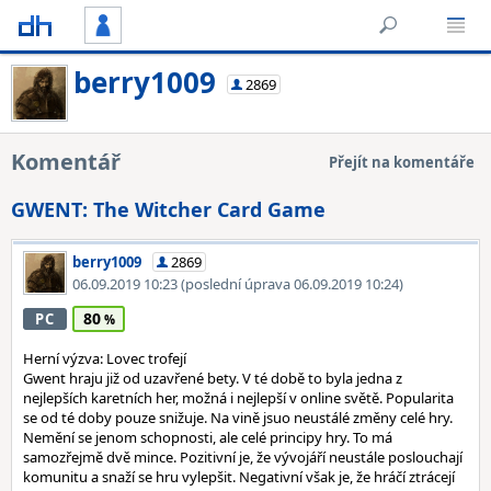
berry1009
2869
Komentář
Přejít na komentáře
GWENT: The Witcher Card Game
berry1009
2869
06.09.2019 10:23
(poslední úprava 06.09.2019 10:24)
80
PC
Herní výzva: Lovec trofejí
Gwent hraju již od uzavřené bety. V té době to byla jedna z
nejlepších karetních her, možná i nejlepší v online světě. Popularita
se od té doby pouze snižuje. Na vině jsuo neustálé změny celé hry.
Nemění se jenom schopnosti, ale celé principy hry. To má
samozřejmě dvě mince. Pozitivní je, že vývojáří neustále poslouchají
komunitu a snaží se hru vylepšit. Negativní však je, že hráčí ztrácejí