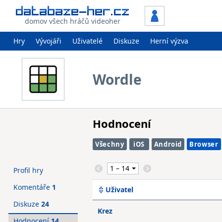
domov všech hráčů videoher
Hry
Vývojáři
Uživatelé
Diskuze
Herní výzva
Wordle
Hodnocení
Všechny
iOS
Android
Browser
Profil hry
Komentáře
1
Uživatel
Diskuze
24
Krez
Hodnocení
14