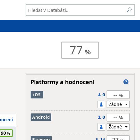
77
Platformy a hodnocení
--
0
iOS
--
0
Android
ocení
90
77
14
Browser