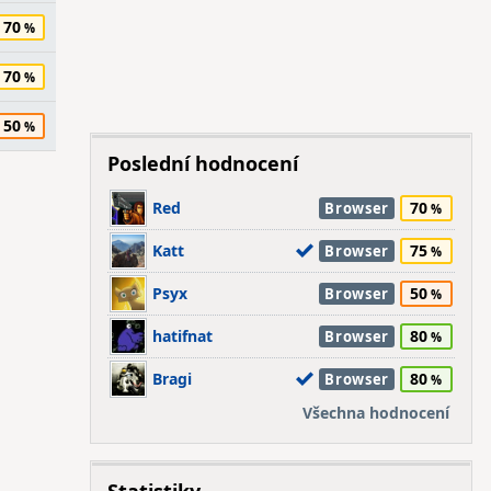
70
70
50
Poslední hodnocení
Red
70
Browser
Katt
75
Browser
Psyx
50
Browser
hatifnat
80
Browser
Bragi
80
Browser
Všechna hodnocení