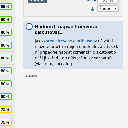
85
80
Hodnotit, napsat komentář,
diskutovat…
80
Jako
zaregistrovaný
a
přihlášený
uživatel
80
můžete tuto hru nejen ohodnotit, ale také k
ní případně napsat komentář, diskutovat o
80
ní či ji zařadit do některého ze seznamů
(vlastním, chci atd.).
80
80
80
75
75