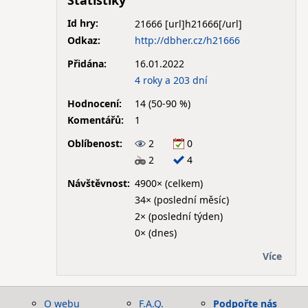
Statistiky
Id hry:
21666
Odkaz:
http://dbher.cz/h21666
Přidána:
16.01.2022
4 roky a 203 dní
Hodnocení:
14 (50-90 %)
Komentářů:
1
Oblíbenost:
2
0
2
4
Návštěvnost:
4900× (celkem)
34× (poslední měsíc)
2× (poslední týden)
0× (dnes)
Více
O webu
F.A.Q.
Podpořte nás