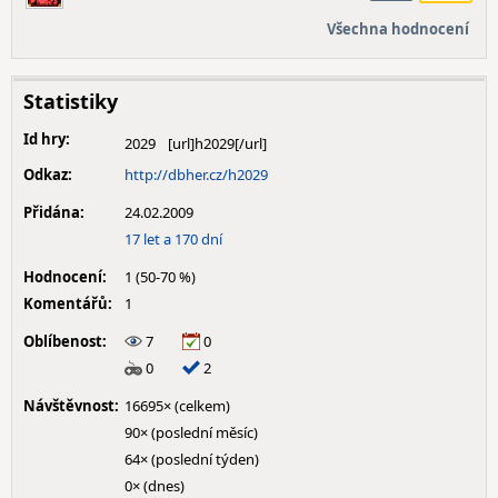
Všechna hodnocení
Statistiky
Id hry:
2029
Odkaz:
http://dbher.cz/h2029
Přidána:
24.02.2009
17 let a 170 dní
Hodnocení:
1 (50-70 %)
Komentářů:
1
Oblíbenost:
7
0
0
2
Návštěvnost:
16695× (celkem)
90× (poslední měsíc)
64× (poslední týden)
0× (dnes)