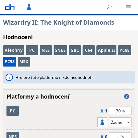
Wizardry II: The Knight of Diamonds
Hodnocení
Všechny
PC
NES
SNES
GBC
C64
Apple II
PC88
PC98
MSX
Hru pro tuto platformu nikdo neohodnotil.
Platformy a hodnocení
70
PC
1
--
NES
0