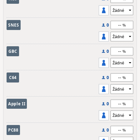
--
SNES
0
--
GBC
0
--
C64
0
--
Apple II
0
--
PC88
0