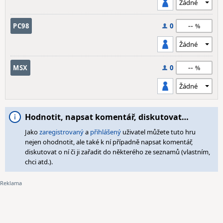
--
PC98
0
--
MSX
0
Hodnotit, napsat komentář, diskutovat…
Jako
zaregistrovaný
a
přihlášený
uživatel můžete tuto hru
nejen ohodnotit, ale také k ní případně napsat komentář,
diskutovat o ní či ji zařadit do některého ze seznamů (vlastním,
chci atd.).